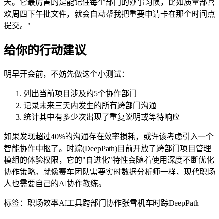
天。它最厉害的是能记住每个部门的办事习惯，比如质量部喜
欢周四下午批文件，就会自动帮我把重要申请卡在那个时间点
提交。"
给你的行动建议
明早开会前，不妨先做这个小测试：
列出当前项目涉及的5个协作部门
记录未来三天内发生的所有跨部门沟通
统计其中有多少次出现了重复说明或等待响应
如果发现超过40%的沟通存在效率损耗，或许该考虑引入一个
智能协作中枢了。时踪(DeepPath)目前开放了跨部门项目管理
模组的体验权限，它的"自进化"特性会随着使用深度不断优化
协作策略。就像赛车团队需要实时数据分析师一样，现代职场
人也需要自己的AI协作教练。
标签：
职场效率
AI工具
跨部门协作
张雪机车
时踪DeepPath