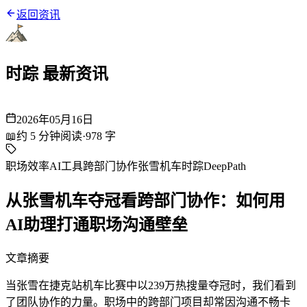
返回资讯
时踪 最新资讯
2026年05月16日
📖
约
5
分钟阅读
·
978
字
职场效率
AI工具
跨部门协作
张雪机车
时踪DeepPath
从张雪机车夺冠看跨部门协作：如何用
AI助理打通职场沟通壁垒
文章摘要
当张雪在捷克站机车比赛中以239万热搜量夺冠时，我们看到
了团队协作的力量。职场中的跨部门项目却常因沟通不畅卡