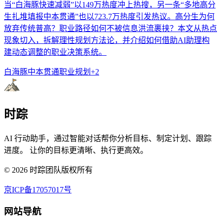
当“白海豚快速减弱”以149万热度冲上热搜，另一条“多地高分
生扎堆填报中本贯通”也以723.7万热度引发热议。高分生为何
放弃传统普高？职业路径如何不被信息洪流裹挟？本文从热点
现象切入，拆解理性规划方法论，并介绍如何借助AI助理构
建动态调整的职业决策系统。
白海豚
中本贯通
职业规划
+
2
时踪
AI 行动助手，通过智能对话帮你分析目标、制定计划、跟踪
进度。 让你的目标更清晰、执行更高效。
©
2026
时踪团队版权所有
京ICP备17057017号
网站导航