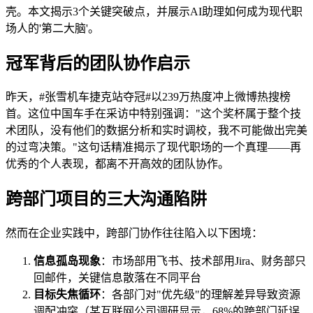
壳。本文揭示3个关键突破点，并展示AI助理如何成为现代职
场人的'第二大脑'。
冠军背后的团队协作启示
昨天，#张雪机车捷克站夺冠#以239万热度冲上微博热搜榜
首。这位中国车手在采访中特别强调："这个奖杯属于整个技
术团队，没有他们的数据分析和实时调校，我不可能做出完美
的过弯决策。"这句话精准揭示了现代职场的一个真理——再
优秀的个人表现，都离不开高效的团队协作。
跨部门项目的三大沟通陷阱
然而在企业实践中，跨部门协作往往陷入以下困境：
信息孤岛现象
：市场部用飞书、技术部用Jira、财务部只
回邮件，关键信息散落在不同平台
目标失焦循环
：各部门对"优先级"的理解差异导致资源
调配冲突（某互联网公司调研显示，68%的跨部门延误