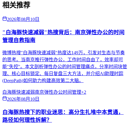
相关推荐
2026年08月10日
"白海豚快速减弱"热搜背后：南京弹性办公的时间
管理自救指南
微博热搜"白海豚快速减弱"热度达149万，引发对生态与节奏
的思考。当南京推行弹性办公，工作时间自由了，效率却可
能"失控"。本文剖析弹性办公的时间管理痛点，分享时间块管
理、核心目标锁定、每日复盘三大方法，并介绍AI助理时踪
(DeepPath)如何助力构建高效第二大脑。
白海豚快速减弱
南京弹性办公
时间管理
+
2
2026年08月10日
白海豚热搜下的职业迷思：高分生扎堆中本贯通，
路径如何理性拆解？