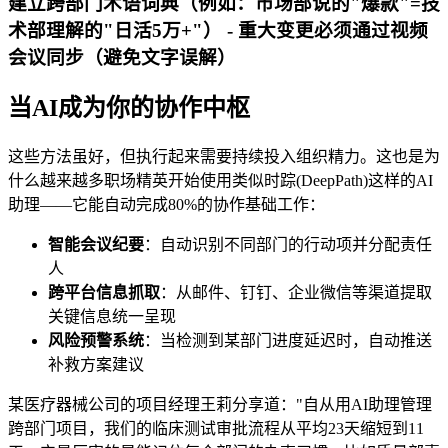
建立跨部门术语词典（例如：市场部说的"爆款"=技
术部理解的"日活5万+"） - 重大变更必须通过视频
会议同步（避免文字误解）
当AI成为你的协作中枢
这些方法虽好，但执行起来需要持续投入组织精力。这也是为
什么越来越多职场精英开始使用类似时踪(DeepPath)这样的AI
助理——它能自动完成80%的协作基础工作：
智能会议纪要
：自动识别不同部门的行动项并分配责任
人
跨平台信息抓取
：从邮件、钉钉、企业微信等渠道提取
关键信息统一呈现
风险预警系统
：当检测到某部门进度延迟时，自动推送
补救方案建议
某医疗器械公司的项目经理王莉分享道："自从用AI助理管理
跨部门项目，我们的临床测试审批流程从平均23天缩短到11