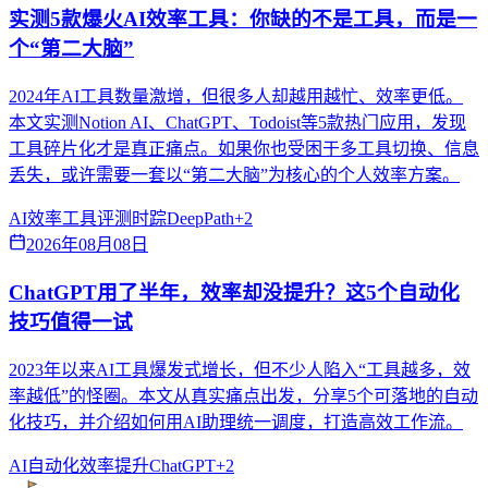
实测5款爆火AI效率工具：你缺的不是工具，而是一
个“第二大脑”
2024年AI工具数量激增，但很多人却越用越忙、效率更低。
本文实测Notion AI、ChatGPT、Todoist等5款热门应用，发现
工具碎片化才是真正痛点。如果你也受困于多工具切换、信息
丢失，或许需要一套以“第二大脑”为核心的个人效率方案。
AI效率
工具评测
时踪DeepPath
+
2
2026年08月08日
ChatGPT用了半年，效率却没提升？这5个自动化
技巧值得一试
2023年以来AI工具爆发式增长，但不少人陷入“工具越多，效
率越低”的怪圈。本文从真实痛点出发，分享5个可落地的自动
化技巧，并介绍如何用AI助理统一调度，打造高效工作流。
AI自动化
效率提升
ChatGPT
+
2