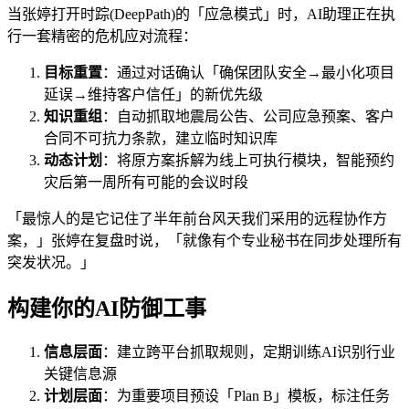
当张婷打开时踪(DeepPath)的「应急模式」时，AI助理正在执
行一套精密的危机应对流程：
目标重置
：通过对话确认「确保团队安全→最小化项目
延误→维持客户信任」的新优先级
知识重组
：自动抓取地震局公告、公司应急预案、客户
合同不可抗力条款，建立临时知识库
动态计划
：将原方案拆解为线上可执行模块，智能预约
灾后第一周所有可能的会议时段
「最惊人的是它记住了半年前台风天我们采用的远程协作方
案，」张婷在复盘时说，「就像有个专业秘书在同步处理所有
突发状况。」
构建你的AI防御工事
信息层面
：建立跨平台抓取规则，定期训练AI识别行业
关键信息源
计划层面
：为重要项目预设「Plan B」模板，标注任务