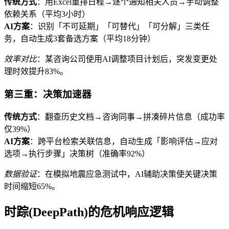
传统方式
：用Excel重排日程→逐个通知相关人员→手动调整
依赖关系（平均3小时）
AI方案
：识别「不可延期」「可替代」「可分解」三类任
务，自动生成3套备选方案（平均18分钟）
效率对比
：某咨询公司使用AI调整项目计划后，突发变更处
理时效提升83%。
第三重：决策加速器
传统方式
：翻查历史文档→咨询同事→拼凑碎片信息（成功率
仅39%）
AI方案
：跨平台检索关联信息，自动生成「影响评估→应对
选项→执行步骤」决策树（准确率92%）
数据验证
：在模拟地震应急测试中，AI辅助决策使关键决策
时间缩短65%。
时踪(DeepPath)的危机响应逻辑