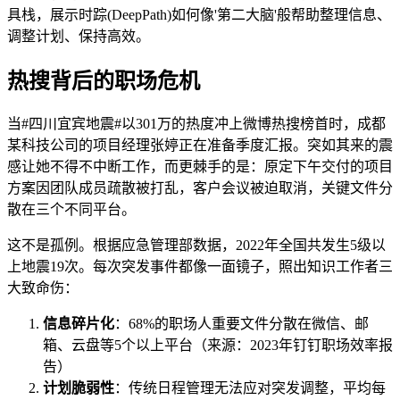
具栈，展示时踪(DeepPath)如何像'第二大脑'般帮助整理信息、
调整计划、保持高效。
热搜背后的职场危机
当#四川宜宾地震#以301万的热度冲上微博热搜榜首时，成都
某科技公司的项目经理张婷正在准备季度汇报。突如其来的震
感让她不得不中断工作，而更棘手的是：原定下午交付的项目
方案因团队成员疏散被打乱，客户会议被迫取消，关键文件分
散在三个不同平台。
这不是孤例。根据应急管理部数据，2022年全国共发生5级以
上地震19次。每次突发事件都像一面镜子，照出知识工作者三
大致命伤：
信息碎片化
：68%的职场人重要文件分散在微信、邮
箱、云盘等5个以上平台（来源：2023年钉钉职场效率报
告）
计划脆弱性
：传统日程管理无法应对突发调整，平均每