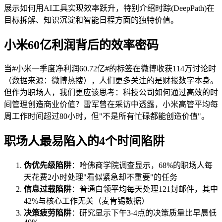
展示如何用AI工具实现效率跃升，特别介绍时踪(DeepPath)在
目标拆解、知识沉淀和智能日程方面的独特价值。
小米60亿利润背后的效率密码
当#小米一季度净利润60.72亿#的标签在微博收获114万讨论时
（数据来源：微博热搜），人们更多关注的是财报数字本身。
但作为职场人，我们更应该思考：科技公司如何通过高效的时
间管理创造商业价值？雷军曾在采访中透露，小米高管平均每
周工作时间超过80小时，但"不是所有忙碌都能创造价值"。
职场人最易陷入的4个时间陷阱
伪优先级陷阱
：哈佛商学院调查显示，68%的职场人每
天花费2小时处理"看似紧急却不重要"的任务
信息过载陷阱
：普通白领平均每天处理121封邮件，其中
42%与核心工作无关（麦肯锡数据）
决策疲劳陷阱
：研究显示下午3-4点的决策质量比早晨低