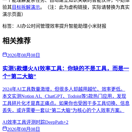
一个能理解复杂任务、自动建立知识关联的智能伙伴，不妨体
验其
目标拆解演示
。（注：此为虚构链接，实际请替换为真实
演示页面）
标签：
AI办公
时间管理
效率提升
智能助理
小米财报
相关推荐
2026年08月08日
实测5款爆火AI效率工具：你缺的不是工具，而是一
个“第二大脑”
2024年AI工具数量激增，但很多人却越用越忙、效率更低。
本文实测Notion AI、ChatGPT、Todoist等5款热门应用，发现
工具碎片化才是真正痛点。如果你也受困于多工具切换、信息
丢失，或许需要一套以“第二大脑”为核心的个人效率方案。
AI效率
工具评测
时踪DeepPath
+
2
2026年08月08日