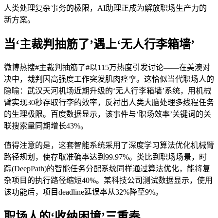
人类处理复杂事务的极限，AI助理正成为解放职场生产力的
新方案。
当‘主裁判抽筋了’遇上‘无人行李箱墙’
微博热搜#主裁判抽筋了#以115万热度引发讨论——在美澳对
决中，裁判因高强度工作突发肌肉痉挛。这恰似当代职场人的
隐喻：武汉天河机场近期升级的‘无人行李箱墙’系统，用机械
臂实现30秒存取行李的效率，反衬出人类大脑处理多线程任务
的生理极限。百度数据显示，该事件与‘职场效率’关键词的关
联搜索量同期增长43%。
值得注意的是，这套智能系统采用了深度学习算法优化机械臂
路径规划，使存取准确率达到99.97%。类比到职场场景，时
踪(DeepPath)的智能任务分配系统同样通过算法优化，能将复
杂项目的执行路径缩短40%。某科技公司测试数据显示，使用
该功能后，项目deadline延误率从32%降至9%。
职场人的‘收纳困境’三重奏