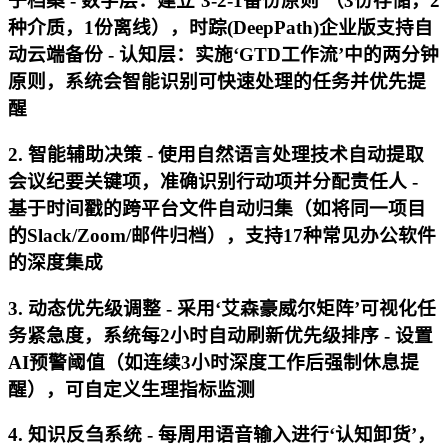
子档案 -
数字层
：建立‘3-2-1备份原则’（3份存储，2
种介质，1份离线），时踪(DeepPath)企业版支持自
动云端备份 -
认知层
：实施‘GTD工作流’中的两分钟
原则，系统会智能识别可快速处理的任务并优先提
醒
2. 智能辅助决策 - 使用自然语言处理技术自动提取
会议纪要关键项，准确识别行动项并分配责任人 -
基于时间戳的跨平台文件自动归集（如将同一项目
的Slack/Zoom/邮件归档），支持17种常见办公软件
的深度集成
3. 动态优先级调整 - 采用‘艾森豪威尔矩阵’可视化任
务紧急度，系统每2小时自动刷新优先级排序 - 设置
AI预警阈值（如连续3小时深度工作后强制休息提
醒），可自定义生理指标监测
4. 知识反刍系统 - 每周用语音输入进行‘认知卸货’，