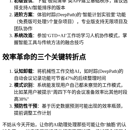
初级尝试
：下载‘极简清单’类APP建立基础秩序，建议选
择支持AI智能排序的版本
进阶方案
：体验时踪(DeepPath)的‘智能计划实验室’功能
（免费版可处理5个复杂项目），专业版支持无限项目及
团队协作
系统改造
：参加‘GTD+AI’工作坊学习人机协作模式，掌
握智能工具与传统方法的融合技巧
效率革命的三个关键转折点
认知卸载
：将机械性工作交给AI，如时踪(DeepPath)的
自动会议记录功能可节省47%的后续整理时间
模式识别
：系统能发现用户自己都未察觉的工作模式，
比如某用户被提示"周四下午的会议准备效率比其他时段
高38%"
预防性干预
：基于历史数据预测可能出现的效率瓶颈，
提前调整工作计划
不妨从今天开始，让你的AI助理处理那些可能让你‘抽筋’的认