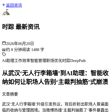
返回资讯
时踪 最新资讯
2026年06月20日
📖
约
8
分钟阅读
·
1488
字
AI助理
工作效率
智能管理
职场优化
时踪DeepPath
从武汉‘无人行李箱墙’到AI助理：智能收
纳如何让职场人告别‘主裁判抽筋’式崩溃
文章摘要
武汉‘无人行李箱墙’升级引发热议，背后折射出职场人普遍面
临的收纳与管理困境。当微博热搜‘主裁判抽筋了’事件暴露出