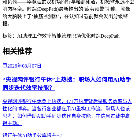
知负荷——毕竟连武汉机场的行李箱都知道，机械臂永远不会
肌肉痉挛。时踪(DeepPath)最新推出的‘疲劳预警’功能，就像
给大脑装上了‘抽筋监测器’，在认知过载前就会发出分级警
报。
标签：
AI助理
工作效率
智能管理
职场优化
时踪DeepPath
相关推荐
2026年08月07日
“央视网评银行午休”上热搜：职场人如何用AI助手
同步迭代效率技能？
央视网评银行午休登上热搜，171万热度背后是服务效率与人
性化的博弈。当各行各业都在用AI重构工作流，职场人也该
思考：如何借助AI助手同步迭代自身技能，在信息过载中赢
得主动。
银行午休
AI助手
效率提升
+
2