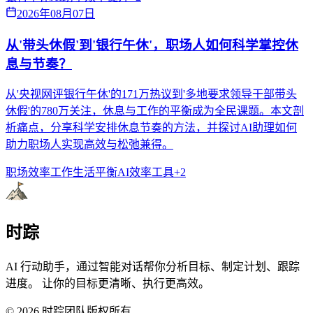
2026年08月07日
从'带头休假'到'银行午休'，职场人如何科学掌控休
息与节奏？
从'央视网评银行午休'的171万热议到'多地要求领导干部带头
休假'的780万关注，休息与工作的平衡成为全民课题。本文剖
析痛点，分享科学安排休息节奏的方法，并探讨AI助理如何
助力职场人实现高效与松弛兼得。
职场效率
工作生活平衡
AI效率工具
+
2
时踪
AI 行动助手，通过智能对话帮你分析目标、制定计划、跟踪
进度。 让你的目标更清晰、执行更高效。
©
2026
时踪团队版权所有