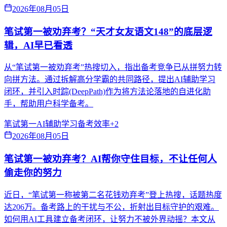
2026年08月05日
笔试第一被劝弃考？“天才女友语文148”的底层逻
辑，AI早已看透
从“笔试第一被劝弃考”热搜切入，指出备考竞争已从拼努力转
向拼方法。通过拆解高分学霸的共同路径，提出AI辅助学习
闭环，并引入时踪(DeepPath)作为将方法论落地的自进化助
手，帮助用户科学备考。
笔试第一
AI辅助学习
备考效率
+
2
2026年08月05日
笔试第一被劝弃考？AI帮你守住目标，不让任何人
偷走你的努力
近日，“笔试第一称被第二名花钱劝弃考”登上热搜，话题热度
达206万。备考路上的干扰与不公，折射出目标守护的艰难。
如何用AI工具建立备考闭环，让努力不被外界动摇？本文从