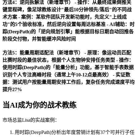
方法4：逆向拆解法（新增章节） -
操作
：从最终成果倒推关
键里程碑，像足球教练设计"最后10分钟领先/落后"的不同战
术方案 -
案例
：某软件团队开发新功能时，先定义"上线成
功"的5个验收标准，然后逆向设置每周达标基准 -
AI辅助
：时
踪(DeepPath)的「逆向规划引擎」能根据目标日期自动回推各
阶段交付物，并智能缓冲风险时间
方法5：能量周期适配法（新增章节） -
原理
：像运动员匹配
比赛时段的最佳状态，根据个人生物钟安排任务类型 -
操作
：
使用时踪(DeepPath)的「能量分析」功能，基于智能手表数据
识别个人专注高峰时段（通常上午10-12点最高效） -
实证数
据
：测试用户按能量周期安排工作后，复杂任务完成速度平均
提升27%
当AI成为你的战术教练
市场总监Lisa的实战案例：
用时踪(DeepPath)分析出年度营销计划有37个可并行子任