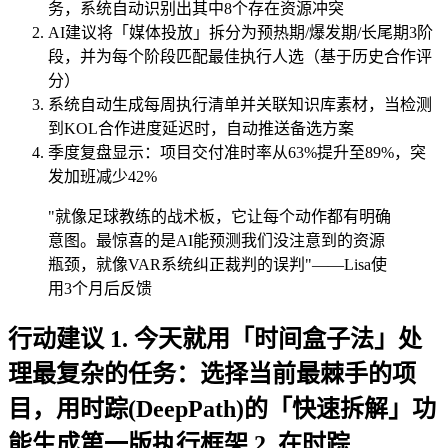
务，系统自动识别出其中8个存在资源冲突
AI建议将「媒体投放」拆分为预热期/爆发期/长尾期3阶
段，并为每个阶段匹配最佳执行人选（基于历史合作评
分）
系统自动生成每周执行清单并关联知识库素材，当检测
到KOL合作进度延迟时，自动推送备选方案
季度复盘显示：项目交付准时率从63%提升至89%，突
发加班减少42%
"就像足球教练的战术板，它让每个动作都有明确
意图。最惊喜的是AI能预测我们没注意到的资源
瓶颈，就像VAR系统纠正裁判的误判"——Lisa使
用3个月后反馈
行动建议 1. 今天就用「时间盒子法」处
理最复杂的任务：选择当前最棘手的项
目，用时踪(DeepPath)的「快速拆解」功
能生成第一版执行框架 2. 在时踪