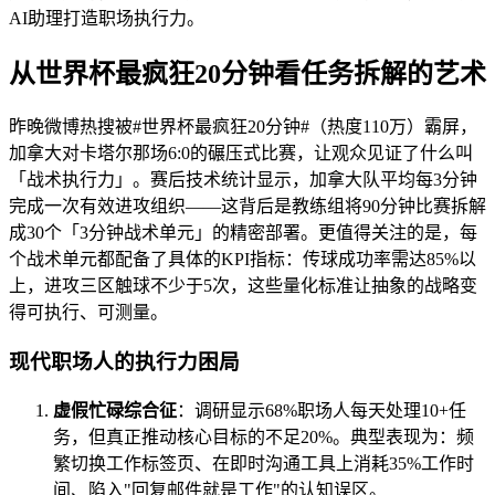
AI助理打造职场执行力。
从世界杯最疯狂20分钟看任务拆解的艺术
昨晚微博热搜被#世界杯最疯狂20分钟#（热度110万）霸屏，
加拿大对卡塔尔那场6:0的碾压式比赛，让观众见证了什么叫
「战术执行力」。赛后技术统计显示，加拿大队平均每3分钟
完成一次有效进攻组织——这背后是教练组将90分钟比赛拆解
成30个「3分钟战术单元」的精密部署。更值得关注的是，每
个战术单元都配备了具体的KPI指标：传球成功率需达85%以
上，进攻三区触球不少于5次，这些量化标准让抽象的战略变
得可执行、可测量。
现代职场人的执行力困局
虚假忙碌综合征
：调研显示68%职场人每天处理10+任
务，但真正推动核心目标的不足20%。典型表现为：频
繁切换工作标签页、在即时沟通工具上消耗35%工作时
间、陷入"回复邮件就是工作"的认知误区。