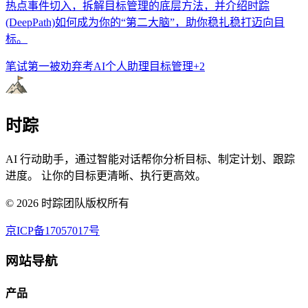
热点事件切入，拆解目标管理的底层方法，并介绍时踪
(DeepPath)如何成为你的“第二大脑”，助你稳扎稳打迈向目
标。
笔试第一被劝弃考
AI个人助理
目标管理
+
2
时踪
AI 行动助手，通过智能对话帮你分析目标、制定计划、跟踪
进度。 让你的目标更清晰、执行更高效。
©
2026
时踪团队版权所有
京ICP备17057017号
网站导航
产品