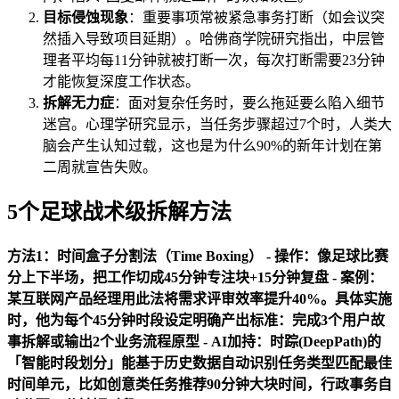
目标侵蚀现象
：重要事项常被紧急事务打断（如会议突
然插入导致项目延期）。哈佛商学院研究指出，中层管
理者平均每11分钟就被打断一次，每次打断需要23分钟
才能恢复深度工作状态。
拆解无力症
：面对复杂任务时，要么拖延要么陷入细节
迷宫。心理学研究显示，当任务步骤超过7个时，人类大
脑会产生认知过载，这也是为什么90%的新年计划在第
二周就宣告失败。
5个足球战术级拆解方法
方法1：时间盒子分割法（Time Boxing） -
操作
：像足球比赛
分上下半场，把工作切成45分钟专注块+15分钟复盘 -
案例
：
某互联网产品经理用此法将需求评审效率提升40%。具体实施
时，他为每个45分钟时段设定明确产出标准：完成3个用户故
事拆解或输出2个业务流程原型 -
AI加持
：时踪(DeepPath)的
「智能时段划分」能基于历史数据自动识别任务类型匹配最佳
时间单元，比如创意类任务推荐90分钟大块时间，行政事务自