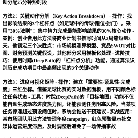
动分配25分钟短时段
方法2：关键动作分解（Key Action Breakdown） -
操作
：找
出影响结果的3个杠杆点（如足球中的传球/跑位/射门）。采
用"30%法则"：集中精力完成最能影响结果的30%核心动作 -
案例
：创业者用此方法将商业计划书撰写时间从2周缩短到3
天。他锁定三个决胜点：市场规模测算模型、竞品SWOT对比
图、财务预测关键假设，其他部分采用模板化处理 -
进阶技
巧
：使用时踪(DeepPath)的「杠杆点分析」功能，通过算法识
别历史成功项目中最高频出现的3个关键动作
方法3：进度可视化矩阵 -
操作
：建立「重要性-紧急性-完成
度」三维坐标。借鉴足球比赛的实时数据面板，用不同颜色标
注任务状态 -
工具
：时踪(DeepPath)的「目标地图」功能不仅
能自动生成动态进度热力图，还能预测任务阻塞风险。当某项
任务停滞超过预设阈值时，系统会推送干预建议 -
实战应用
：
某市场团队用此方法管理年度campaign，红色预警显示社交
媒体运营进度滞后，及时调整后避免了一场传播事故