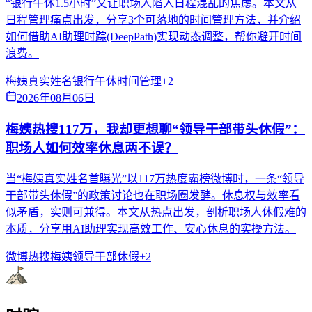
“银行午休1.5小时”又让职场人陷入日程混乱的焦虑。本文从
日程管理痛点出发，分享3个可落地的时间管理方法，并介绍
如何借助AI助理时踪(DeepPath)实现动态调整，帮你避开时间
浪费。
梅姨真实姓名
银行午休
时间管理
+
2
2026年08月06日
梅姨热搜117万，我却更想聊“领导干部带头休假”：
职场人如何效率休息两不误？
当“梅姨真实姓名首曝光”以117万热度霸榜微博时，一条“领导
干部带头休假”的政策讨论也在职场圈发酵。休息权与效率看
似矛盾，实则可兼得。本文从热点出发，剖析职场人休假难的
本质，分享用AI助理实现高效工作、安心休息的实操方法。
微博热搜
梅姨
领导干部休假
+
2