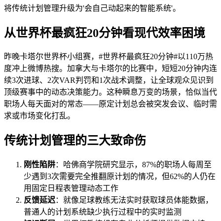
将传统计划管理升级为'会自己动起来的智能系统'。
从世界杯最疯狂20分钟看现代效率困境
昨晚卡塔尔世界杯小组赛，#世界杯最疯狂20分钟#以110万热
度冲上微博热搜。加拿大与卡塔尔的比赛中，短短20分钟内连
续3次进球、2次VAR判罚和1次战术调整，让全球观众见识到
顶级赛事中的动态决策能力。这种瞬息万变的场景，恰似当代
职场人每天面对的常态——原定计划总会被突发会议、临时需
求或市场变化打乱。
传统计划管理的三大致命伤
刚性陷阱
：哈佛商学院研究显示，87%的职场人每周至
少遇到3次需要完全推翻原计划的情况，但62%的人仍在
用固定日程表管理动态工作
反馈延迟
：就像足球教练无法实时获取球员体能数据，
普通人的计划系统缺少执行过程中的实时监测