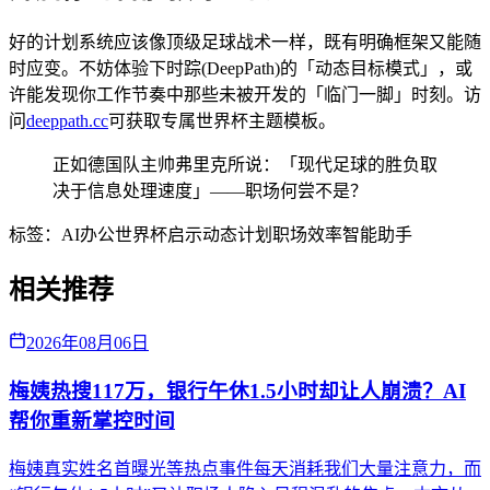
好的计划系统应该像顶级足球战术一样，既有明确框架又能随
时应变。不妨体验下时踪(DeepPath)的「动态目标模式」，或
许能发现你工作节奏中那些未被开发的「临门一脚」时刻。访
问
deeppath.cc
可获取专属世界杯主题模板。
正如德国队主帅弗里克所说：「现代足球的胜负取
决于信息处理速度」——职场何尝不是？
标签：
AI办公
世界杯启示
动态计划
职场效率
智能助手
相关推荐
2026年08月06日
梅姨热搜117万，银行午休1.5小时却让人崩溃？AI
帮你重新掌控时间
梅姨真实姓名首曝光等热点事件每天消耗我们大量注意力，而