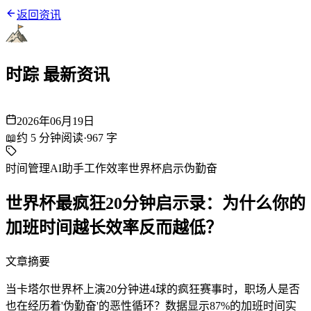
返回资讯
时踪 最新资讯
2026年06月19日
📖
约
5
分钟阅读
·
967
字
时间管理
AI助手
工作效率
世界杯启示
伪勤奋
世界杯最疯狂20分钟启示录：为什么你的
加班时间越长效率反而越低？
文章摘要
当卡塔尔世界杯上演20分钟进4球的疯狂赛事时，职场人是否
也在经历着'伪勤奋'的恶性循环？数据显示87%的加班时间实