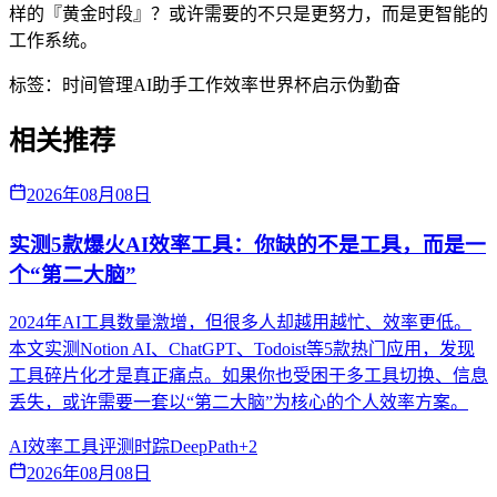
样的『黄金时段』？或许需要的不只是更努力，而是更智能的
工作系统。
标签：
时间管理
AI助手
工作效率
世界杯启示
伪勤奋
相关推荐
2026年08月08日
实测5款爆火AI效率工具：你缺的不是工具，而是一
个“第二大脑”
2024年AI工具数量激增，但很多人却越用越忙、效率更低。
本文实测Notion AI、ChatGPT、Todoist等5款热门应用，发现
工具碎片化才是真正痛点。如果你也受困于多工具切换、信息
丢失，或许需要一套以“第二大脑”为核心的个人效率方案。
AI效率
工具评测
时踪DeepPath
+
2
2026年08月08日