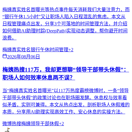
梅姨真实姓名首曝光等热点事件每天消耗我们大量注意力，而
“银行午休1.5小时”又让职场人陷入日程混乱的焦虑。本文从
日程管理痛点出发，分享3个可落地的时间管理方法，并介绍
如何借助AI助理时踪(DeepPath)实现动态调整，帮你避开时间
浪费。
梅姨真实姓名
银行午休
时间管理
+
2
2026年08月06日
梅姨热搜117万，我却更想聊“领导干部带头休假”：
职场人如何效率休息两不误？
当“梅姨真实姓名首曝光”以117万热度霸榜微博时，一条“领导
干部带头休假”的政策讨论也在职场圈发酵。休息权与效率看
似矛盾，实则可兼得。本文从热点出发，剖析职场人休假难的
本质，分享用AI助理实现高效工作、安心休息的实操方法。
微博热搜
梅姨
领导干部休假
+
2