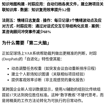
知识地图构建 -
时踪应用
：自动归档各类文件，建立跨项目关
联知识库 -
数据
：知识复用效率提升3.2倍
法则五：情绪日志复盘 -
操作
：每日记录3个情绪波动点及应
对方式 -
时踪应用
：通过对话式交互引导结构化反思 -
案例
：
某咨询顾问冲突事件减少68%
为什么需要「第二大脑」
正如足球场上VAR系统帮助裁判做出更精准的判断，时踪
(DeepPath)的「自进化」特性使其能：
动态调整任务权重（如突发会议自动重新排序日程）
建立个人职场知识图谱（关联相似项目经验）
提供客观效率诊断（非主观感觉的量化报告）
某跨国企业新人培训数据显示，使用AI辅助的组别比传统组
提前17天达到岗位胜任标准。这种"数字教练"不替代思考，而
是将精英的工作方法论转化为可执行的日常动作。