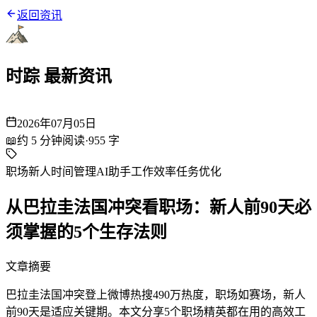
返回资讯
时踪 最新资讯
2026年07月05日
📖
约
5
分钟阅读
·
955
字
职场新人
时间管理
AI助手
工作效率
任务优化
从巴拉圭法国冲突看职场：新人前90天必
须掌握的5个生存法则
文章摘要
巴拉圭法国冲突登上微博热搜490万热度，职场如赛场，新人
前90天是适应关键期。本文分享5个职场精英都在用的高效工