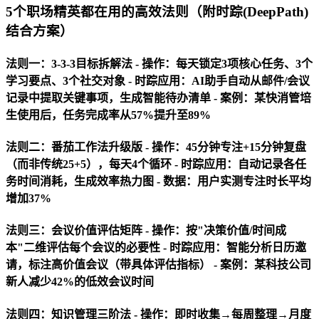
5个职场精英都在用的高效法则（附时踪(DeepPath)
结合方案）
法则一：3-3-3目标拆解法 -
操作
：每天锁定3项核心任务、3个
学习要点、3个社交对象 -
时踪应用
：AI助手自动从邮件/会议
记录中提取关键事项，生成智能待办清单 -
案例
：某快消管培
生使用后，任务完成率从57%提升至89%
法则二：番茄工作法升级版 -
操作
：45分钟专注+15分钟复盘
（而非传统25+5），每天4个循环 -
时踪应用
：自动记录各任
务时间消耗，生成效率热力图 -
数据
：用户实测专注时长平均
增加37%
法则三：会议价值评估矩阵 -
操作
：按"决策价值/时间成
本"二维评估每个会议的必要性 -
时踪应用
：智能分析日历邀
请，标注高价值会议（带具体评估指标） -
案例
：某科技公司
新人减少42%的低效会议时间
法则四：知识管理三阶法 -
操作
：即时收集→每周整理→月度