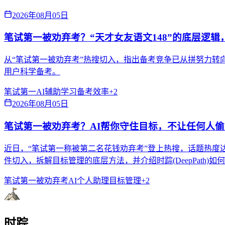
2026年08月05日
笔试第一被劝弃考？“天才女友语文148”的底层逻辑
从“笔试第一被劝弃考”热搜切入，指出备考竞争已从拼努力转向拼
用户科学备考。
笔试第一
AI辅助学习
备考效率
+
2
2026年08月05日
笔试第一被劝弃考？AI帮你守住目标，不让任何人
近日，“笔试第一称被第二名花钱劝弃考”登上热搜，话题热度
件切入，拆解目标管理的底层方法，并介绍时踪(DeepPath)
笔试第一被劝弃考
AI个人助理
目标管理
+
2
时踪