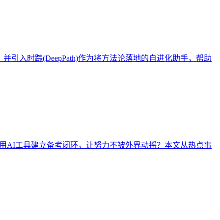
入时踪(DeepPath)作为将方法论落地的自进化助手，帮助
何用AI工具建立备考闭环，让努力不被外界动摇？本文从热点事