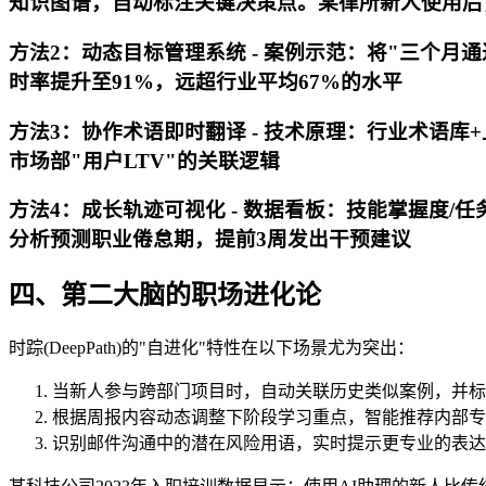
知识图谱，自动标注关键决策点。某律所新人使用后，
方法2：动态目标管理系统 -
案例示范
：将"三个月通
时率提升至91%，远超行业平均67%的水平
方法3：协作术语即时翻译 -
技术原理
：行业术语库+
市场部"用户LTV"的关联逻辑
方法4：成长轨迹可视化 -
数据看板
：技能掌握度/任
分析预测职业倦怠期，提前3周发出干预建议
四、第二大脑的职场进化论
时踪(DeepPath)的"自进化"特性在以下场景尤为突出：
当新人参与跨部门项目时，自动关联历史类似案例，并标
根据周报内容动态调整下阶段学习重点，智能推荐内部专
识别邮件沟通中的潜在风险用语，实时提示更专业的表达