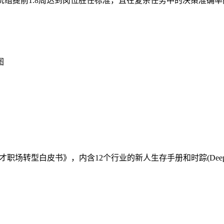
传统组提前1.8周达到岗位胜任标准，且在复杂任务中的决策准确
图
场转型白皮书》，内含12个行业的新人生存手册和时踪(DeepP