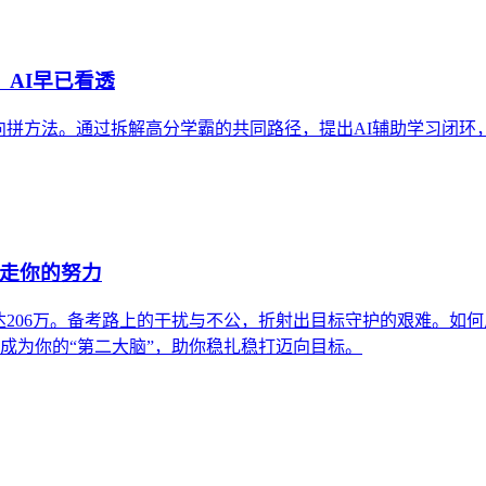
，AI早已看透
方法。通过拆解高分学霸的共同路径，提出AI辅助学习闭环，并引
偷走你的努力
达206万。备考路上的干扰与不公，折射出目标守护的艰难。如
如何成为你的“第二大脑”，助你稳扎稳打迈向目标。