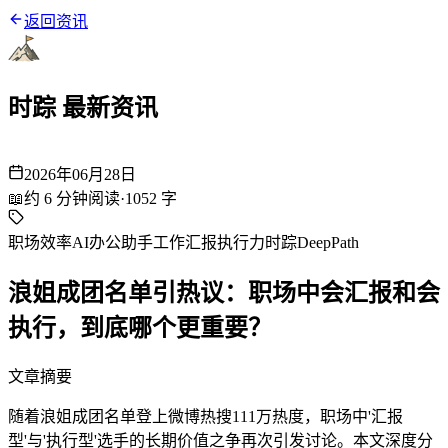
返回资讯
时踪 最新资讯
2026年06月28日
📖
约
6
分钟阅读
·
1052
字
职场效率
AI办公助手
工作汇报
执行力
时踪DeepPath
浪姐成团名单引热议：职场中会汇报和会
执行，到底哪个更重要？
文章摘要
随着浪姐成团名单登上微博热搜111万热度，职场中'汇报
型'与'执行型'选手的长期价值之争再次引发讨论。本文深度分