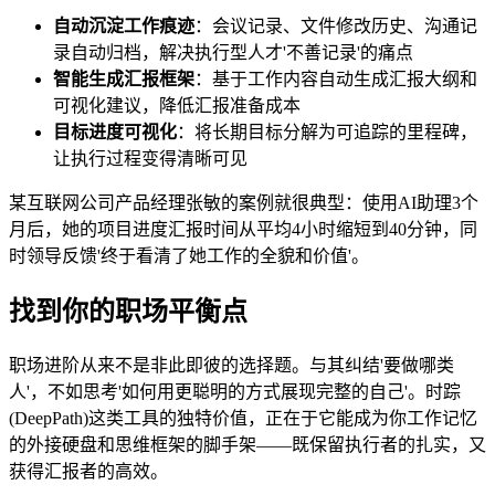
自动沉淀工作痕迹
：会议记录、文件修改历史、沟通记
录自动归档，解决执行型人才'不善记录'的痛点
智能生成汇报框架
：基于工作内容自动生成汇报大纲和
可视化建议，降低汇报准备成本
目标进度可视化
：将长期目标分解为可追踪的里程碑，
让执行过程变得清晰可见
某互联网公司产品经理张敏的案例就很典型：使用AI助理3个
月后，她的项目进度汇报时间从平均4小时缩短到40分钟，同
时领导反馈'终于看清了她工作的全貌和价值'。
找到你的职场平衡点
职场进阶从来不是非此即彼的选择题。与其纠结'要做哪类
人'，不如思考'如何用更聪明的方式展现完整的自己'。时踪
(DeepPath)这类工具的独特价值，正在于它能成为你工作记忆
的外接硬盘和思维框架的脚手架——既保留执行者的扎实，又
获得汇报者的高效。