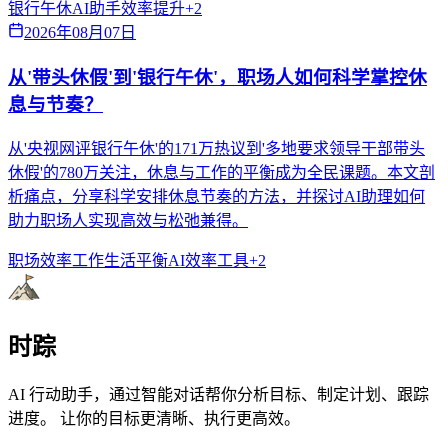
银行午休
AI助手
效率提升
+
2
2026年08月07日
从'带头休假'到'银行午休'，职场人如何科学掌控休
息与节奏？
从'央视网评银行午休'的171万热议到'多地要求领导干部带头
休假'的780万关注，休息与工作的平衡成为全民课题。本文剖
析痛点，分享科学安排休息节奏的方法，并探讨AI助理如何
助力职场人实现高效与松弛兼得。
职场效率
工作生活平衡
AI效率工具
+
2
时踪
AI 行动助手，通过智能对话帮你分析目标、制定计划、跟踪
进度。 让你的目标更清晰、执行更高效。