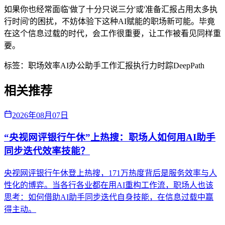
如果你也经常面临'做了十分只说三分'或'准备汇报占用太多执
行时间'的困扰，不妨体验下这种AI赋能的职场新可能。毕竟
在这个信息过载的时代，会工作很重要，让工作被看见同样重
要。
标签：
职场效率
AI办公助手
工作汇报
执行力
时踪DeepPath
相关推荐
2026年08月07日
“央视网评银行午休”上热搜：职场人如何用AI助手
同步迭代效率技能？
央视网评银行午休登上热搜，171万热度背后是服务效率与人
性化的博弈。当各行各业都在用AI重构工作流，职场人也该
思考：如何借助AI助手同步迭代自身技能，在信息过载中赢
得主动。