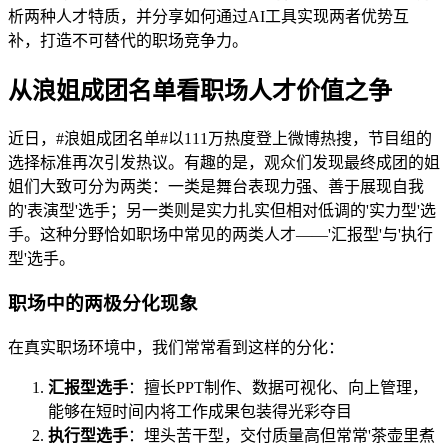
析两种人才特质，并分享如何通过AI工具实现两者优势互
补，打造不可替代的职场竞争力。
从浪姐成团名单看职场人才价值之争
近日，#浪姐成团名单#以111万热度登上微博热搜，节目组的
选择标准再次引发热议。有趣的是，观众们发现最终成团的姐
姐们大致可分为两类：一类是舞台表现力强、善于展现自我
的'表演型'选手；另一类则是实力扎实但相对低调的'实力型'选
手。这种分野恰如职场中常见的两类人才——'汇报型'与'执行
型'选手。
职场中的两极分化现象
在真实职场环境中，我们常常看到这样的分化：
汇报型选手
：擅长PPT制作、数据可视化、向上管理，
能够在短时间内将工作成果包装得光彩夺目
执行型选手
：埋头苦干型，交付质量高但常常'茶壶里煮