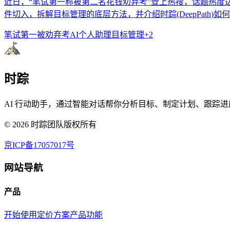
近日，“笔试第一称被第二名花钱劝弃考”登上热搜，话题热度
件切入，拆解目标管理的底层方法，并介绍时踪(DeepPath)
笔试第一被劝弃考
AI个人助理
目标管理
+
2
时踪
AI 行动助手，通过智能对话帮你分析目标、制定计划、跟踪进
©
2026
时踪团队版权所有
京ICP备17057017号
网站导航
产品
开始使用
定价方案
产品功能