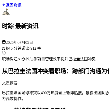
返回资讯
时踪 最新资讯
2026年07月05日
📖
约
5
分钟阅读
·
912
字
职场沟通
AI办公助手
项目管理
效率提升
巴拉圭法国冲突
从巴拉圭法国冲突看职场：跨部门沟通为
文章摘要
巴拉圭法国足球冲突以490万热度登上微博热搜，暴露出团队协作
为高效协作。