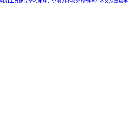
何用AI工具建立备考闭环，让努力不被外界动摇？本文从热点事