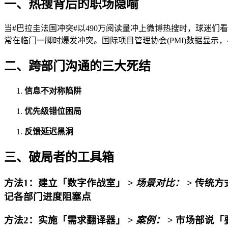
一、热搜背后的职场隐喻
当#巴拉圭法国冲突#以490万阅读量冲上微博热搜时，球迷
常在临门一脚时爆发冲突。国际项目管理协会(PMI)数据显示
二、跨部门沟通的三大死结
信息不对称陷阱
优先级错位困局
反馈延迟黑洞
三、破局者的工具箱
方法1：建立「数字作战室」 >
场景对比：
> 传统方
记各部门进度阻塞点
方法2：实施「需求翻译器」 >
案例：
> 市场部说