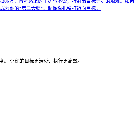
达206万。备考路上的干扰与不公，折射出目标守护的艰难。如
如何成为你的“第二大脑”，助你稳扎稳打迈向目标。
度。 让你的目标更清晰、执行更高效。