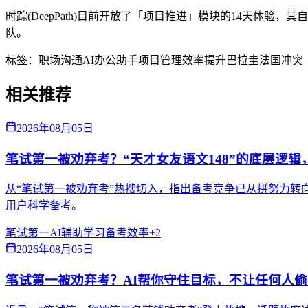
时踪(DeepPath)目前开放了「项目推进」模块的14天
队。
标签：
职场沟通
AI办公助手
项目管理
效率提升
巴拉圭法国冲突
相关推荐
2026年08月05日
笔试第一被劝弃考？“天才女友语文148”的底层逻辑
从“笔试第一被劝弃考”热搜切入，指出备考竞争已从拼努力转向拼
用户科学备考。
笔试第一
AI辅助学习
备考效率
+
2
2026年08月05日
笔试第一被劝弃考？AI帮你守住目标，不让任何人