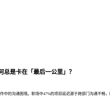
何总是卡在「最后一公里」？
中的沟通困境。职场中47%的项目延迟源于跨部门沟通不畅，时踪(