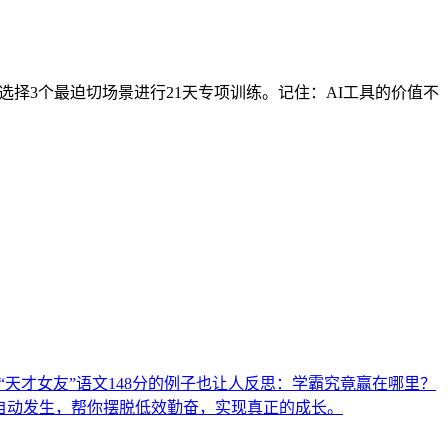
再选择3个最迫切场景进行21天专项训练。记住：AI工具的价值不
天才女友”语文148分的例子也让人反思：学霸究竟赢在哪里？
整自动发生，帮你摆脱低效勤奋，实现真正的成长。