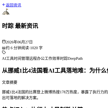
返回资讯
时踪 最新资讯
2026年06月27日
📖
约
6
分钟阅读
·
1020
字
AI工具
时间管理
远程办公
工作效率
时踪DeepPath
从挪威1比4法国看AI工具落地难：为什
文章摘要
挪威1比4法国的比赛登上微博热搜178万热度，暴露了执行
出可落地的解决方案。