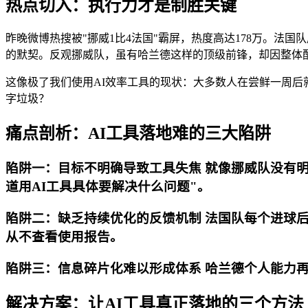
热点切入：执行力才是制胜关键
昨晚微博热搜被"挪威1比4法国"霸屏，热度高达178万。
的默契。反观挪威队，虽有哈兰德这样的顶级前锋，却因整体
这像极了我们使用AI效率工具的现状：大多数人在尝鲜一周后就放
字垃圾？
痛点剖析：AI工具落地难的三大陷阱
陷阱一：目标不明确导致工具失焦 就像挪威队没有明
道用AI工具具体要解决什么问题"。
陷阱二：缺乏持续优化的反馈机制 法国队每个进球后
从不查看使用报告。
陷阱三：信息碎片化难以形成体系 哈兰德个人能力
解决方案：让AI工具真正落地的三个方法