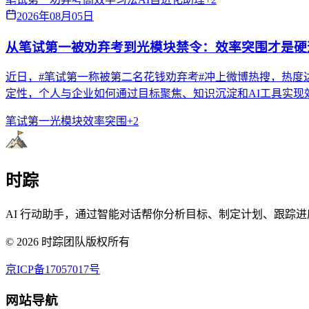
2026年08月05日
从笔试第一被劝弃考到光模块禁令：效率突围才是硬
近日，#笔试第一称被第二名花钱劝弃考#冲上微博热搜，热度
定性，个人与企业如何通过目标聚焦、知识沉淀和AI工具实现
笔试第一
光模块
效率突围
+
2
时踪
AI 行动助手，通过智能对话帮你分析目标、制定计划、跟踪进
©
2026
时踪团队版权所有
京ICP备17057017号
网站导航