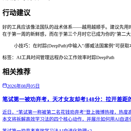
行动建议
好的工具应该像法国队的战术体系——越用越顺手。建议先用时踪(
在于第一周的新鲜感，而在于第三个月时它已成为你的"第二大
小技巧：在时踪(DeepPath)中输入"/挪威法国案例
标签：
AI工具
时间管理
远程办公
工作效率
时踪DeepPath
相关推荐
2026年08月05日
笔试第一被劝弃考，天才女友却考148分：拉开差距的
近日，“笔试第一称被第二名花钱劝弃考”登上微博热搜，热度高
本文将拆解高效学习法的四个核心动作，并展示如何用AI自进
笔试第一劝弃考
高效学习法
AI自进化助理
+
2