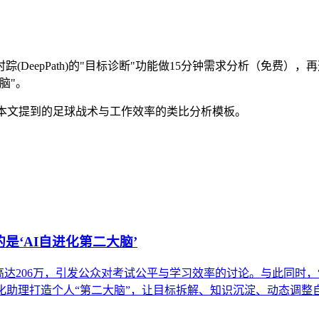
DeepPath)的"目标诊断"功能做15分钟需求分析（免费），
脑"。
"可获取本文提到的足球战术与工作效率的类比分析模板。
是‘AI自进化第二大脑’
达206万，引发公众对考试公平与学习效率的讨论。与此同时，“
化助理打造个人“第二大脑”，让目标拆解、知识沉淀、动态调