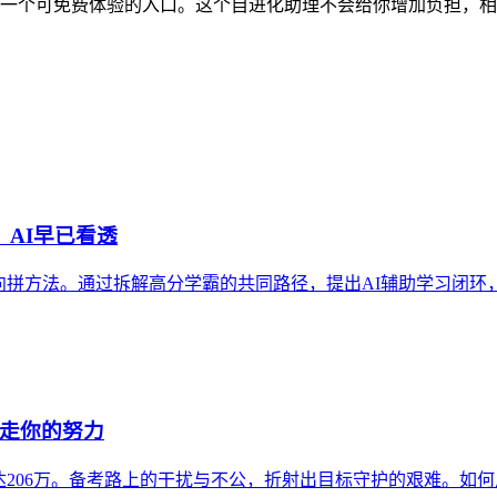
)提供了一个可免费体验的入口。这个自进化助理不会给你增加负担
，AI早已看透
方法。通过拆解高分学霸的共同路径，提出AI辅助学习闭环，并引
偷走你的努力
达206万。备考路上的干扰与不公，折射出目标守护的艰难。如