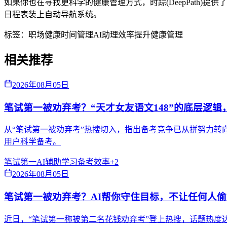
如果你也在寻找更科学的健康管理方式，时踪(DeepPath
日程表装上自动导航系统。
标签：
职场健康
时间管理
AI助理
效率提升
健康管理
相关推荐
2026年08月05日
笔试第一被劝弃考？“天才女友语文148”的底层逻辑
从“笔试第一被劝弃考”热搜切入，指出备考竞争已从拼努力转向拼
用户科学备考。
笔试第一
AI辅助学习
备考效率
+
2
2026年08月05日
笔试第一被劝弃考？AI帮你守住目标，不让任何人
近日，“笔试第一称被第二名花钱劝弃考”登上热搜，话题热度