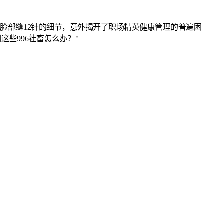
、脸部缝12针的细节，意外揭开了职场精英健康管理的普遍困
些996社畜怎么办？"