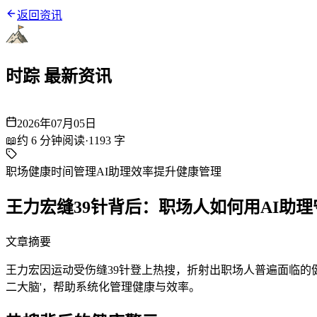
返回资讯
时踪 最新资讯
2026年07月05日
📖
约
6
分钟阅读
·
1193
字
职场健康
时间管理
AI助理
效率提升
健康管理
王力宏缝39针背后：职场人如何用AI助
文章摘要
王力宏因运动受伤缝39针登上热搜，折射出职场人普遍面临的
二大脑'，帮助系统化管理健康与效率。