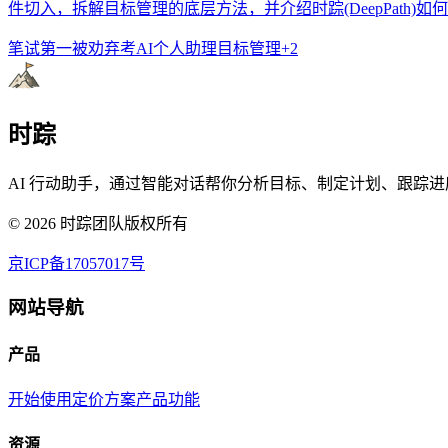
件切入，拆解目标管理的底层方法，并介绍时踪(DeepPath)
笔试第一被劝弃考
AI个人助理
目标管理
+
2
时踪
AI 行动助手，通过智能对话帮你分析目标、制定计划、跟踪进
©
2026
时踪团队版权所有
京ICP备17057017号
网站导航
产品
开始使用
定价方案
产品功能
资源