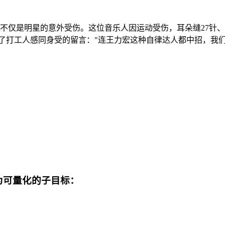
注的不仅是明星的意外受伤。这位音乐人因运动受伤，耳朵缝27针
满了打工人感同身受的留言："连王力宏这种自律达人都中招，我们这
化为可量化的子目标：