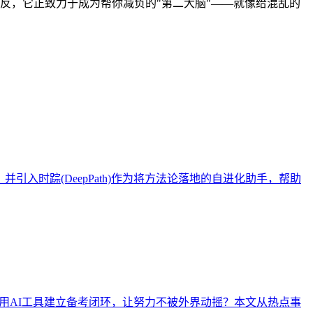
，相反，它正致力于成为帮你减负的"第二大脑"——就像给混乱的
入时踪(DeepPath)作为将方法论落地的自进化助手，帮助
何用AI工具建立备考闭环，让努力不被外界动摇？本文从热点事