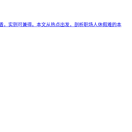
矛盾，实则可兼得。本文从热点出发，剖析职场人休假难的本