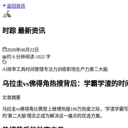
返回资讯
时踪 最新资讯
2026年06月22日
📖
约
6
分钟阅读
·
1022
字
AI效率工具
时间管理
专注力训练
职场生产力
第二大脑
乌拉圭vs佛得角热搜背后：学霸学渣的时
文章摘要
乌拉圭vs佛得角比赛登上微博热搜196万热度之际，'学渣学霸写
的'第二大脑'理念正成为解决这一痛点的优选方案。