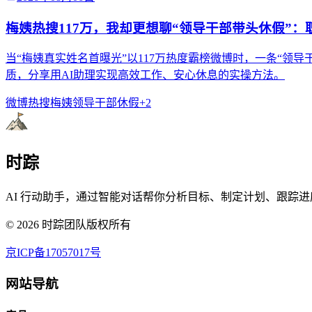
梅姨热搜117万，我却更想聊“领导干部带头休假”
当“梅姨真实姓名首曝光”以117万热度霸榜微博时，一条“
质，分享用AI助理实现高效工作、安心休息的实操方法。
微博热搜
梅姨
领导干部休假
+
2
时踪
AI 行动助手，通过智能对话帮你分析目标、制定计划、跟踪进
©
2026
时踪团队版权所有
京ICP备17057017号
网站导航