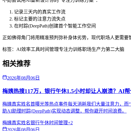
不妨尝试用AI重新设计你的"专注力训练方案"：
记录三天内的真实工作流
标记主要的注意力流失点
在时踪(DeepPath)创建首个智能工作空间
正如佛得角门将用精准预判弥补身体劣势，现代职场人更需要智能工具
标签：
AI效率工具
时间管理
专注力训练
职场生产力
第二大脑
相关推荐
2026年08月06日
梅姨热搜117万，银行午休1.5小时却让人崩溃？AI
梅姨真实姓名首曝光等热点事件每天消耗我们大量注意力，而“
助AI助理时踪(DeepPath)实现动态调整，帮你避开时间浪费。
梅姨真实姓名
银行午休
时间管理
+
2
2026年08月06日