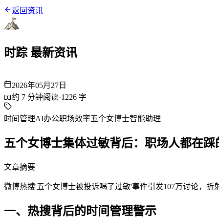
返回资讯
时踪 最新资讯
2026年05月27日
📖
约
7
分钟阅读
·
1226
字
时间管理
AI办公
职场效率
五个女博士
智能助理
五个女博士集体过敏背后：职场人都在踩
文章摘要
微博热搜'五个女博士被投诉喝了过敏'事件引发107万讨论，
一、热搜背后的时间管理警示