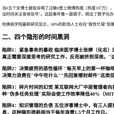
当#五个女博士被投诉喝了过敏#登上微博热搜（热度107万
没时间关注身体信号"。这起事件像一面镜子，照出了数字化
哈佛商学院最新研究显示，68%的职场人士存在"假性忙碌"
二、四个隐形的时间黑洞
陷阱1：紧急事务的暴政 临床医学博士张婷（化名）的
真正需要深度思考的研究工作，反而被挤到深夜。"
陷阱2：决策疲劳的恶性循环 "每天早上的第一杯咖
决策力浪费在"中午吃什么""先回复哪封邮件"这类
陷阱3：碎片时间的幻觉 某互联网大厂中层管理者向
种"伪多任务处理"实际会使工作效率降低40%（MI
陷阱4：知识管理的负债 五位涉事博士中，有三人提
息，这种隐形损耗相当于每年浪费1.5个月工作日。