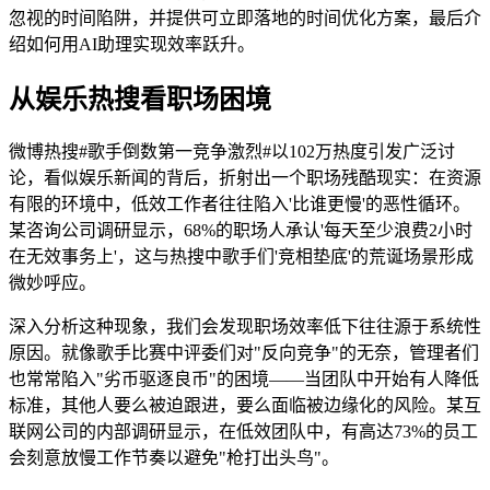
忽视的时间陷阱，并提供可立即落地的时间优化方案，最后介
绍如何用AI助理实现效率跃升。
从娱乐热搜看职场困境
微博热搜#歌手倒数第一竞争激烈#以102万热度引发广泛讨
论，看似娱乐新闻的背后，折射出一个职场残酷现实：在资源
有限的环境中，低效工作者往往陷入'比谁更慢'的恶性循环。
某咨询公司调研显示，68%的职场人承认'每天至少浪费2小时
在无效事务上'，这与热搜中歌手们'竞相垫底'的荒诞场景形成
微妙呼应。
深入分析这种现象，我们会发现职场效率低下往往源于系统性
原因。就像歌手比赛中评委们对"反向竞争"的无奈，管理者们
也常常陷入"劣币驱逐良币"的困境——当团队中开始有人降低
标准，其他人要么被迫跟进，要么面临被边缘化的风险。某互
联网公司的内部调研显示，在低效团队中，有高达73%的员工
会刻意放慢工作节奏以避免"枪打出头鸟"。