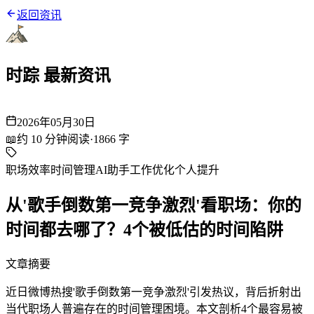
返回资讯
时踪 最新资讯
2026年05月30日
📖
约
10
分钟阅读
·
1866
字
职场效率
时间管理
AI助手
工作优化
个人提升
从'歌手倒数第一竞争激烈'看职场：你的
时间都去哪了？4个被低估的时间陷阱
文章摘要
近日微博热搜'歌手倒数第一竞争激烈'引发热议，背后折射出
当代职场人普遍存在的时间管理困境。本文剖析4个最容易被