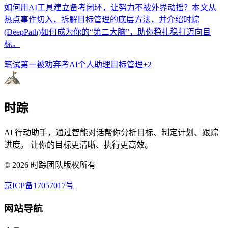
如何用AI工具建立备考闭环，让努力不被外界动摇？本文从
热点事件切入，拆解目标管理的底层方法，并介绍时踪
(DeepPath)如何成为你的“第二大脑”，助你稳扎稳打迈向目
标。
笔试第一被劝弃考
AI个人助理
目标管理
+
2
时踪
AI 行动助手，通过智能对话帮你分析目标、制定计划、跟踪
进度。 让你的目标更清晰、执行更高效。
©
2026
时踪团队版权所有
京ICP备17057017号
网站导航