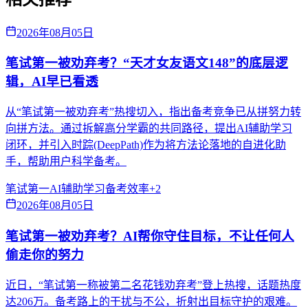
2026年08月05日
笔试第一被劝弃考？“天才女友语文148”的底层逻
辑，AI早已看透
从“笔试第一被劝弃考”热搜切入，指出备考竞争已从拼努力转
向拼方法。通过拆解高分学霸的共同路径，提出AI辅助学习
闭环，并引入时踪(DeepPath)作为将方法论落地的自进化助
手，帮助用户科学备考。
笔试第一
AI辅助学习
备考效率
+
2
2026年08月05日
笔试第一被劝弃考？AI帮你守住目标，不让任何人
偷走你的努力
近日，“笔试第一称被第二名花钱劝弃考”登上热搜，话题热度
达206万。备考路上的干扰与不公，折射出目标守护的艰难。