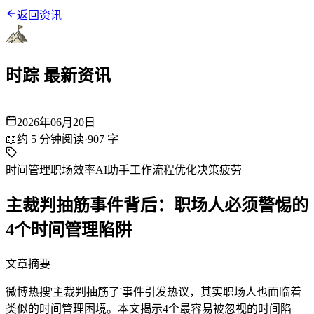
返回资讯
时踪 最新资讯
2026年06月20日
📖
约
5
分钟阅读
·
907
字
时间管理
职场效率
AI助手
工作流程优化
决策疲劳
主裁判抽筋事件背后：职场人必须警惕的
4个时间管理陷阱
文章摘要
微博热搜'主裁判抽筋了'事件引发热议，其实职场人也面临着
类似的时间管理困境。本文揭示4个最容易被忽视的时间陷