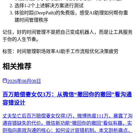
选择1-2个上述解决方案进行测试
体验时踪(DeepPath)的免费版，感受AI助理如何帮你重
建时间管理秩序
记住，好的时间管理不是把自己变成机器人，而是让工具服务
于你的人生节奏。
标签：
时间管理
职场效率
AI助手
工作流程优化
决策疲劳
相关推荐
2026年08月08日
百万赔偿妻女仅3万：从微信“撤回你的撤回”看沟通
容错设计
丈夫坠亡后百万赔偿妻女仅得3万，微博热度111万，暴露了沟
通容错缺失的代价。微信新功能“撤回你的撤回”看似有趣，实
则指向高效沟通的核心：如何设计容错机制。本文剖析痛点，