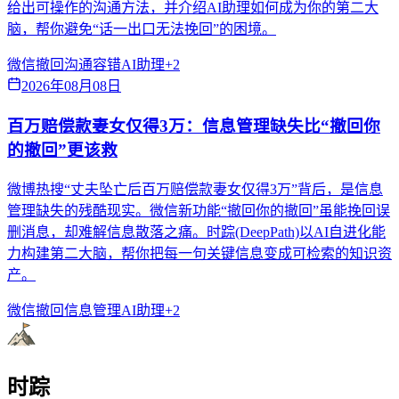
给出可操作的沟通方法，并介绍AI助理如何成为你的第二大
脑，帮你避免“话一出口无法挽回”的困境。
微信撤回
沟通容错
AI助理
+
2
2026年08月08日
百万赔偿款妻女仅得3万：信息管理缺失比“撤回你
的撤回”更该救
微博热搜“丈夫坠亡后百万赔偿款妻女仅得3万”背后，是信息
管理缺失的残酷现实。微信新功能“撤回你的撤回”虽能挽回误
删消息，却难解信息散落之痛。时踪(DeepPath)以AI自进化能
力构建第二大脑，帮你把每一句关键信息变成可检索的知识资
产。
微信撤回
信息管理
AI助理
+
2
时踪