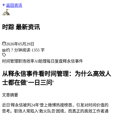
返回资讯
时踪 最新资讯
2026年05月29日
📖
约
7
分钟阅读
·
1355
字
时间管理
职场效率
AI助理
每日复盘
释永信事件
从释永信事件看时间管理：为什么高效人
士都在做'一日三问'
文章摘要
近日'释永信被判24年'登上微博热搜榜首，引发对时间价值的
思考。职场人常陷入'救火队员'困境，而真正的高效工作者通