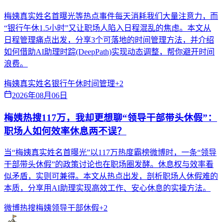
梅姨真实姓名首曝光等热点事件每天消耗我们大量注意力，而
“银行午休1.5小时”又让职场人陷入日程混乱的焦虑。本文从
日程管理痛点出发，分享3个可落地的时间管理方法，并介绍
如何借助AI助理时踪(DeepPath)实现动态调整，帮你避开时间
浪费。
梅姨真实姓名
银行午休
时间管理
+
2
2026年08月06日
梅姨热搜117万，我却更想聊“领导干部带头休假”：
职场人如何效率休息两不误？
当“梅姨真实姓名首曝光”以117万热度霸榜微博时，一条“领导
干部带头休假”的政策讨论也在职场圈发酵。休息权与效率看
似矛盾，实则可兼得。本文从热点出发，剖析职场人休假难的
本质，分享用AI助理实现高效工作、安心休息的实操方法。
微博热搜
梅姨
领导干部休假
+
2