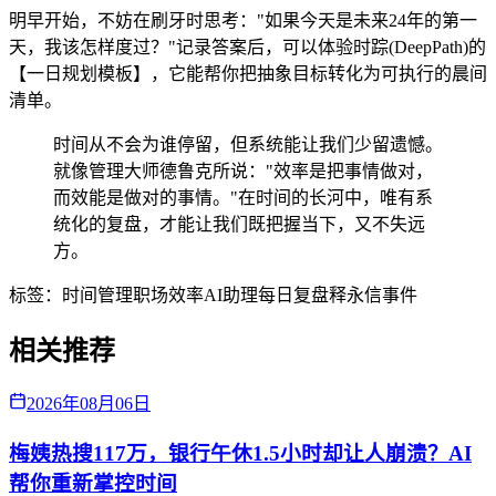
明早开始，不妨在刷牙时思考："如果今天是未来24年的第一
天，我该怎样度过？"记录答案后，可以体验时踪(DeepPath)的
【一日规划模板】，它能帮你把抽象目标转化为可执行的晨间
清单。
时间从不会为谁停留，但系统能让我们少留遗憾。
就像管理大师德鲁克所说："效率是把事情做对，
而效能是做对的事情。"在时间的长河中，唯有系
统化的复盘，才能让我们既把握当下，又不失远
方。
标签：
时间管理
职场效率
AI助理
每日复盘
释永信事件
相关推荐
2026年08月06日
梅姨热搜117万，银行午休1.5小时却让人崩溃？AI
帮你重新掌控时间