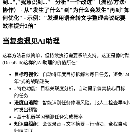
到...","我意识到..." - 分析"一个改进"（流程/方法/
协作） - 从"发生了什么"到"为什么会发生"再到"如
何优化" - 示例："发现用语音转文字整理会议纪要
效率提升2倍"
当复盘遇见AI助理
这套方法看似简单，但持续执行需要系统支持。这正是像时踪
(DeepPath)这样的AI助理的价值所在：
目标可视化
：自动将年度目标拆解为每日任务，避免"24
年"式的战略迷失
- 特色功能：目标关联度分析，自动提示偏离核心目标
的任务
进度自追踪
：智能识别任务停滞风险，比人工检查早6小
时发出预警
- 基于机器学习预测任务完成概率
知识自组织
：会议录音→文字摘要→行动项，全程自动
归档关联