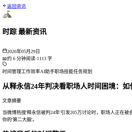
返回资讯
时踪 最新资讯
2026年05月29日
📖
约
6
分钟阅读
·
1113
字
时间管理
工作效率
AI助手
职场技能
任务规划
从释永信24年判决看职场人时间困境：如
文章摘要
当微博热搜'释永信被判24年'引发205万讨论时，职场人正在被
你的'第二大脑'。