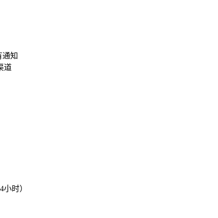
有通知
渠道
4小时）