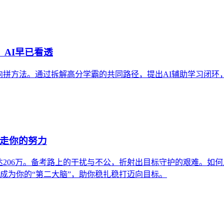
，AI早已看透
方法。通过拆解高分学霸的共同路径，提出AI辅助学习闭环，并引
偷走你的努力
达206万。备考路上的干扰与不公，折射出目标守护的艰难。如
如何成为你的“第二大脑”，助你稳扎稳打迈向目标。