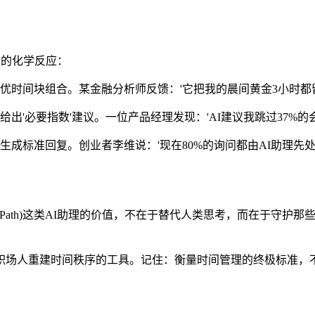
奇妙的化学反应：
优时间块组合。某金融分析师反馈：'它把我的晨间黄金3小时都
出'必要指数'建议。一位产品经理发现：'AI建议我跳过37%
成标准回复。创业者李维说：'现在80%的询问都由AI助理先
pPath)这类AI助理的价值，不在于替代人类思考，而在于守护
职场人重建时间秩序的工具。记住：衡量时间管理的终极标准，