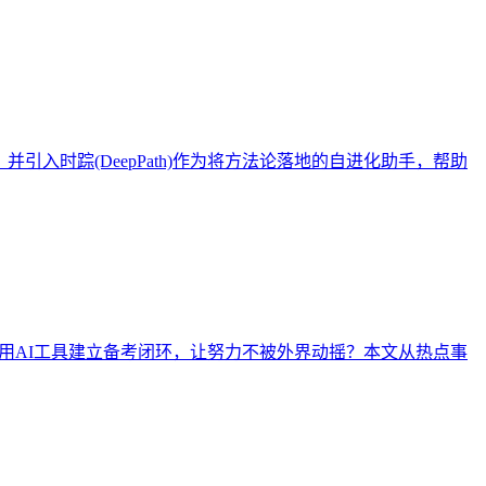
入时踪(DeepPath)作为将方法论落地的自进化助手，帮助
何用AI工具建立备考闭环，让努力不被外界动摇？本文从热点事