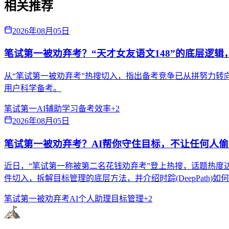
相关推荐
2026年08月05日
笔试第一被劝弃考？“天才女友语文148”的底层逻辑
从“笔试第一被劝弃考”热搜切入，指出备考竞争已从拼努力转向拼
用户科学备考。
笔试第一
AI辅助学习
备考效率
+
2
2026年08月05日
笔试第一被劝弃考？AI帮你守住目标，不让任何人
近日，“笔试第一称被第二名花钱劝弃考”登上热搜，话题热度
件切入，拆解目标管理的底层方法，并介绍时踪(DeepPath)
笔试第一被劝弃考
AI个人助理
目标管理
+
2