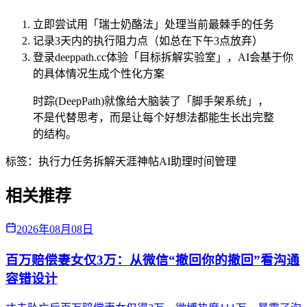
立即尝试用「瑞士奶酪法」处理当前最棘手的任务
记录3天内的执行阻力点（如总在下午3点放弃）
登录deeppath.cc体验「目标拆解实验室」，AI会基于你
的具体情况生成个性化方案
时踪(DeepPath)就像给大脑装了「脚手架系统」，
不是代替思考，而是让每个好想法都能生长出完整
的结构。
标签：
执行力
任务拆解
天涯神帖
AI助理
时间管理
相关推荐
2026年08月08日
百万赔偿妻女仅3万：从微信“撤回你的撤回”看沟通
容错设计