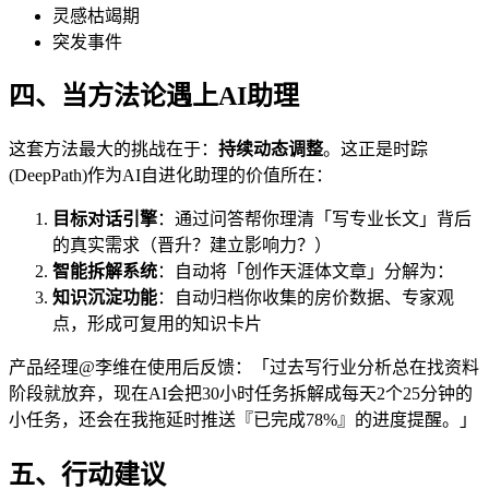
灵感枯竭期
突发事件
四、当方法论遇上AI助理
这套方法最大的挑战在于：
持续动态调整
。这正是时踪
(DeepPath)作为AI自进化助理的价值所在：
目标对话引擎
：通过问答帮你理清「写专业长文」背后
的真实需求（晋升？建立影响力？）
智能拆解系统
：自动将「创作天涯体文章」分解为：
知识沉淀功能
：自动归档你收集的房价数据、专家观
点，形成可复用的知识卡片
产品经理@李维在使用后反馈：「过去写行业分析总在找资料
阶段就放弃，现在AI会把30小时任务拆解成每天2个25分钟的
小任务，还会在我拖延时推送『已完成78%』的进度提醒。」
五、行动建议