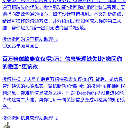
丈夫坠亡后百万赔偿妻女仅得3万，微博热度111万，暴露了沟
通容错缺失的代价。微信新功能“撤回你的撤回”看似有趣，实
则指向高效沟通的核心：如何设计容错机制。本文剖析痛点，
给出可操作的沟通方法，并介绍AI助理如何成为你的第二大
脑，帮你避免“话一出口无法挽回”的困境。
微信撤回
沟通容错
AI助理
+
2
2026年08月08日
百万赔偿款妻女仅得3万：信息管理缺失比“撤回你
的撤回”更该救
微博热搜“丈夫坠亡后百万赔偿款妻女仅得3万”背后，是信息
管理缺失的残酷现实。微信新功能“撤回你的撤回”虽能挽回误
删消息，却难解信息散落之痛。时踪(DeepPath)以AI自进化能
力构建第二大脑，帮你把每一句关键信息变成可检索的知识资
产。
微信撤回
信息管理
AI助理
+
2