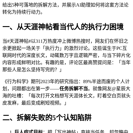
给出5种可落地的拆解方法，并展示AI助理如何将这套方法论
转化为持续行动力。
一、从天涯神帖看当代人的执行力困境
当#天涯神帖#以311万热度冲上微博热搜时，网友们在怀旧之
余更掀起一场关于「执行力」的激烈讨论。这些诞生于PC互
联网时代的深度长文，动辄数万字且逻辑严密，与当下碎片化
内容形成鲜明对比。有趣的是，评论区最高赞提问是：「当年
那些人是怎么坚持写完的？」
《行为科学》期刊2023年的研究指出：89%半途而废的个人计
划，问题都出在第一步——
任务拆解不当
。就像网友@星辰大
海的吐槽：「每次打开文档想写天涯体长文，盯着空白页就头
皮发麻，最后变成刷短视频。」
二、拆解失败的5个认知陷阱
巨人症式目标
：把「写出神帖」直接当任务，却忽略中