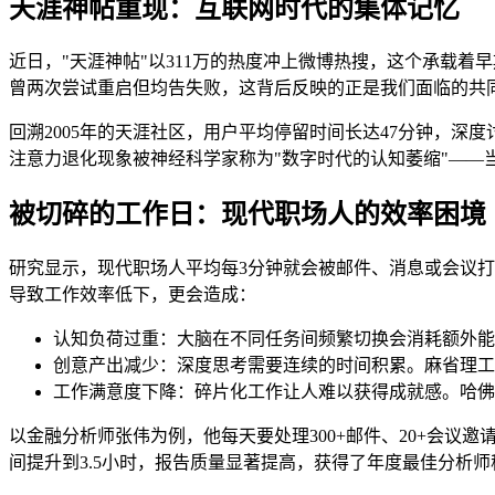
天涯神帖重现：互联网时代的集体记忆
近日，"天涯神帖"以311万的热度冲上微博热搜，这个承载
曾两次尝试重启但均告失败，这背后反映的正是我们面临的共
回溯2005年的天涯社区，用户平均停留时间长达47分钟，深
注意力退化现象被神经科学家称为"数字时代的认知萎缩"——
被切碎的工作日：现代职场人的效率困境
研究显示，现代职场人平均每3分钟就会被邮件、消息或会议打
导致工作效率低下，更会造成：
认知负荷过重：大脑在不同任务间频繁切换会消耗额外能
创意产出减少：深度思考需要连续的时间积累。麻省理工
工作满意度下降：碎片化工作让人难以获得成就感。哈佛
以金融分析师张伟为例，他每天要处理300+邮件、20+会议邀请
间提升到3.5小时，报告质量显著提高，获得了年度最佳分析师