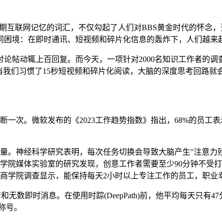
着早期互联网记忆的词汇，不仅勾起了人们对BBS黄金时代的怀
同困境：在即时通讯、短视频和碎片化信息的轰炸下，人们越来
度讨论帖动辄上百回复。而今天，一项针对2000名知识工作者的调
当我们习惯了15秒短视频和碎片化阅读，大脑的深度思考回路就
断一次。微软发布的《2023工作趋势指数》指出，68%的员
量。神经科学研究表明，每次任务切换会导致大脑产生"注意力残
学院媒体实验室的研究发现，创意工作者需要至少90分钟不受打
商学院调查显示，能保持每天2小时以上专注工作的员工，职业幸
和无数即时消息。在使用时踪(DeepPath)前，他平均每天只
称号。