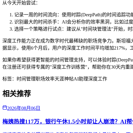
从今天开始尝试：
记录一周的时间流向：使用时踪(DeepPath)的时间追
识别最大的时间杀手：AI会分析你的效率黑洞，比如过
选择一个策略进行试点：建议从"时间块管理法"开始，时踪(D
深度工作能力正在成为数字时代最稀缺的职场竞争力。斯坦福大学
据显示，使用6个月后，用户的深度工作时间平均增加217%，工
如果你希望获得更智能的时间管理支持，可以体验时踪(Deep
在注册还可获得专属的"深度工作训练营"，帮助你在30天内重
标签：
时间管理
职场效率
天涯神帖
AI助理
深度工作
相关推荐
2026年08月06日
梅姨热搜117万，银行午休1.5小时却让人崩溃？AI