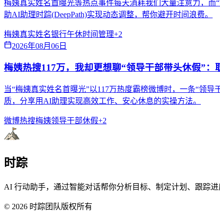
梅姨真实姓名首曝光等热点事件每天消耗我们大量注意力，而“
助AI助理时踪(DeepPath)实现动态调整，帮你避开时间浪费。
梅姨真实姓名
银行午休
时间管理
+
2
2026年08月06日
梅姨热搜117万，我却更想聊“领导干部带头休假”
当“梅姨真实姓名首曝光”以117万热度霸榜微博时，一条“
质，分享用AI助理实现高效工作、安心休息的实操方法。
微博热搜
梅姨
领导干部休假
+
2
时踪
AI 行动助手，通过智能对话帮你分析目标、制定计划、跟踪进
©
2026
时踪团队版权所有