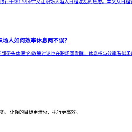
银行午休1.5小时”又让职场人陷入日程混乱的焦虑。本文从日
：职场人如何效率休息两不误？
领导干部带头休假”的政策讨论也在职场圈发酵。休息权与效率看似
度。 让你的目标更清晰、执行更高效。