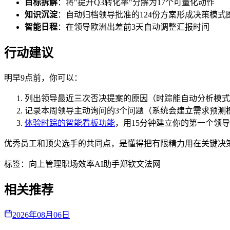
目标拆解
：将"提升Q3转化率"分解为17个可量化动作
知识沉淀
：自动归档领导批准的124份方案形成决策模式
智能日程
：在领导欧洲出差前3天自动调整汇报时间
行动建议
明早9点前，你可以：
列出领导最近三次否决提案的原因（时踪能自动分析模式
记录本周领导主动询问的3个问题（系统会建立需求预测
体验时踪的智能看板功能
，用15分钟建立你的第一个领
优秀员工和顶尖选手的共同点，是懂得把有限精力用在关键决
标签：
向上管理
职场效率
AI助手
郑钦文
法网
相关推荐
2026年08月06日