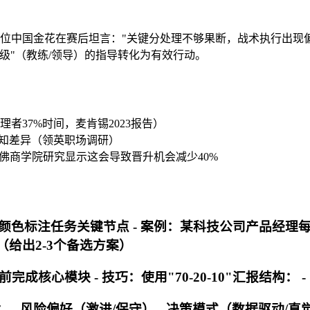
。这位中国金花在赛后坦言："关键分处理不够果断，战术执行出
级"（教练/领导）的指导转化为有效行动。
者37%时间，麦肯锡2023报告）
认知差异（领英职场调研）
佛商学院研究显示这会导致晋升机会减少40%
颜色标注任务关键节点 - 案例：某科技公司产品经理每
树（给出2-3个备选方案）
核心模块 - 技巧：使用"70-20-10"汇报结构： - 
- 风险偏好（激进/保守） - 决策模式（数据驱动/直