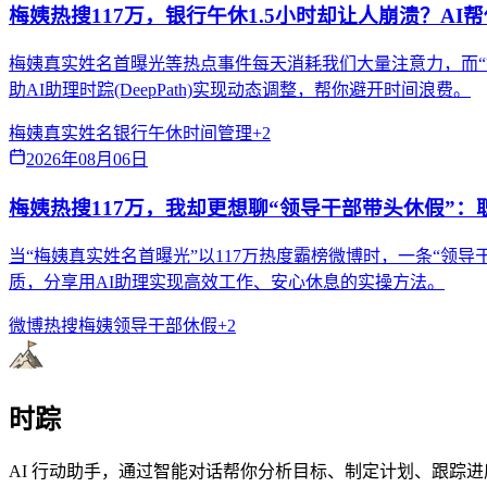
梅姨热搜117万，银行午休1.5小时却让人崩溃？AI
梅姨真实姓名首曝光等热点事件每天消耗我们大量注意力，而“
助AI助理时踪(DeepPath)实现动态调整，帮你避开时间浪费。
梅姨真实姓名
银行午休
时间管理
+
2
2026年08月06日
梅姨热搜117万，我却更想聊“领导干部带头休假”
当“梅姨真实姓名首曝光”以117万热度霸榜微博时，一条“
质，分享用AI助理实现高效工作、安心休息的实操方法。
微博热搜
梅姨
领导干部休假
+
2
时踪
AI 行动助手，通过智能对话帮你分析目标、制定计划、跟踪进