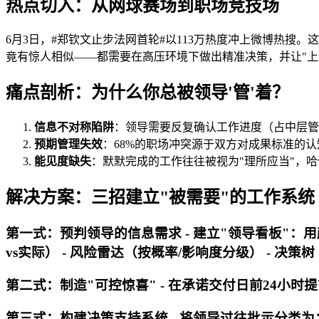
热点切入：从网球赛场到职场竞技场
6月3日，#郑钦文止步法网首轮#以113万热度冲上微博热搜
竟有惊人相似——都需要在高压环境下做出精准决策，并让"上
痛点剖析：为什么你总被领导'管'着？
信息不对称陷阱
：领导需要反复确认工作进度（占中层管理
预期管理失效
：68%的职场冲突源于双方对成果标准的
能见度缺失
：默默完成的工作往往被视为"理所应当"，哈
解决方案：三招建立"被需要"的工作系统
第一式：预判领导的信息需求 - 建立"领导看板"：用
vs实际） - 风险雷达（按概率/影响度分级） - 决策
第二式：制造"可控惊喜" - 在承诺交付日前24小时提前完成
第三式：构建决策支持系统 - 将领导过往批示分类为： 