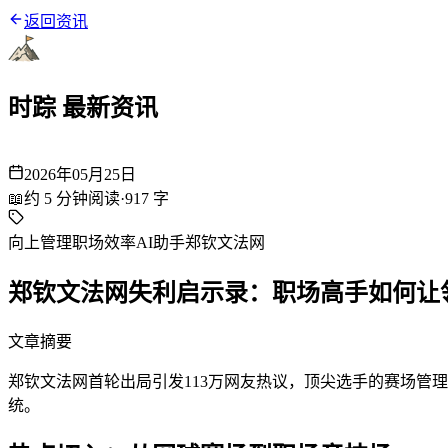
返回资讯
时踪 最新资讯
2026年05月25日
📖
约
5
分钟阅读
·
917
字
向上管理
职场效率
AI助手
郑钦文
法网
郑钦文法网失利启示录：职场高手如何让领导
文章摘要
郑钦文法网首轮出局引发113万网友热议，顶尖选手的赛场管
统。