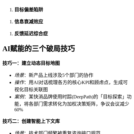
目标偏差陷阱
信息衰减效应
反馈延迟综合症
AI赋能的三个破局技巧
技巧一：建立动态目标地图
场景
：新产品上线涉及5个部门的协作
操作
：用AI对话梳理各方的核心KPI和顾虑点，生成可
视化目标关联图
案例
：某快消品牌使用时踪(DeepPath)的「目标探索」功
能，将各部门需求转化为加权决策矩阵，争议会议减少
60%
技巧二：创建智能上下文库
场景
：技术部门频繁被重复咨询接口规范