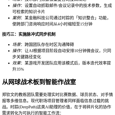
操作
：设置自动抓取邮件/会议记录中的技术参数，生成
可检索的知识卡片
案例
：某金融科技公司通过时踪的「知识整合」功能，
使跨部门咨询响应时间从4小时缩短至15分钟
技巧三：实施脉冲式同步机制
场景
：跨国团队存在时区沟通障碍
操作
：让AI根据项目阶段自动安排10分钟微会议，只同
步关键路径变化
效果
：某游戏开发团队应用该模式后，版本迭代效率提
升35%
从网球战术板到智能作战室
郑钦文的教练团队需要处理实时比赛数据、球员状态、对手情
报等多维信息。现代职场项目管理者同样面临信息过载的挑
战。时踪(DeepPath)这类AI助理的价值，在于将碎片化的协作
需求转化为可执行的智能工作流：