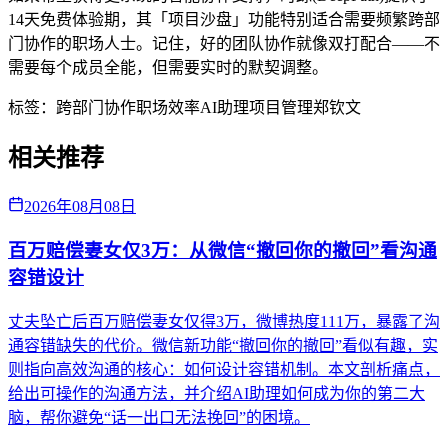
14天免费体验期，其「项目沙盘」功能特别适合需要频繁跨部
门协作的职场人士。记住，好的团队协作就像双打配合——不
需要每个成员全能，但需要实时的默契调整。
标签：
跨部门协作
职场效率
AI助理
项目管理
郑钦文
相关推荐
2026年08月08日
百万赔偿妻女仅3万：从微信“撤回你的撤回”看沟通
容错设计
丈夫坠亡后百万赔偿妻女仅得3万，微博热度111万，暴露了沟
通容错缺失的代价。微信新功能“撤回你的撤回”看似有趣，实
则指向高效沟通的核心：如何设计容错机制。本文剖析痛点，
给出可操作的沟通方法，并介绍AI助理如何成为你的第二大
脑，帮你避免“话一出口无法挽回”的困境。