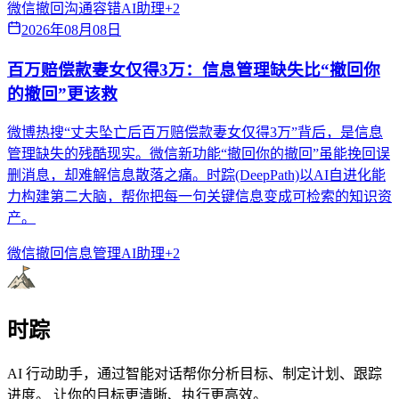
微信撤回
沟通容错
AI助理
+
2
2026年08月08日
百万赔偿款妻女仅得3万：信息管理缺失比“撤回你
的撤回”更该救
微博热搜“丈夫坠亡后百万赔偿款妻女仅得3万”背后，是信息
管理缺失的残酷现实。微信新功能“撤回你的撤回”虽能挽回误
删消息，却难解信息散落之痛。时踪(DeepPath)以AI自进化能
力构建第二大脑，帮你把每一句关键信息变成可检索的知识资
产。
微信撤回
信息管理
AI助理
+
2
时踪
AI 行动助手，通过智能对话帮你分析目标、制定计划、跟踪
进度。 让你的目标更清晰、执行更高效。