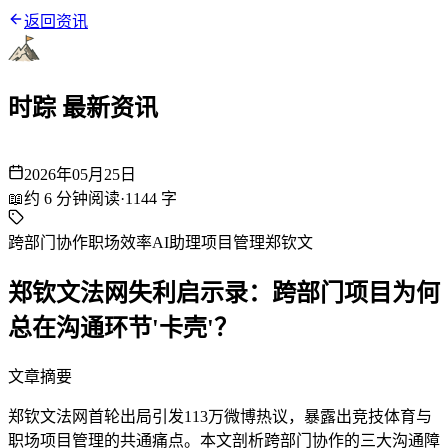
返回资讯
时踪 最新资讯
2026年05月25日
📖
约
6
分钟阅读
·
1144
字
跨部门协作
职场效率
AI助理
项目管理
郑钦文
郑钦文法网失利启示录：跨部门项目为何
总在沟通环节'卡壳'？
文章摘要
郑钦文法网首轮出局引发113万微博热议，暴露出竞技体育与
职场项目管理的共通痛点。本文剖析跨部门协作的三大沟通障