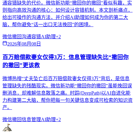
通容错缺失的代价。微信新功能“撤回你的撤回”看似有趣，实
则指向高效沟通的核心：如何设计容错机制。本文剖析痛点，
给出可操作的沟通方法，并介绍AI助理如何成为你的第二大
脑，帮你避免“话一出口无法挽回”的困境。
微信撤回
沟通容错
AI助理
+
2
2026年08月08日
百万赔偿款妻女仅得3万：信息管理缺失比“撤回你
的撤回”更该救
微博热搜“丈夫坠亡后百万赔偿款妻女仅得3万”背后，是信息
管理缺失的残酷现实。微信新功能“撤回你的撤回”虽能挽回误
删消息，却难解信息散落之痛。时踪(DeepPath)以AI自进化能
力构建第二大脑，帮你把每一句关键信息变成可检索的知识资
产。
微信撤回
信息管理
AI助理
+
2