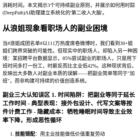
消耗时间。本文揭示3个可持续副业原则，并展示如何用时踪
(DeepPath)AI助理建立系统化的'第二收入大脑'。
从浪姐现象看职场人的副业困境
当#浪姐成团名单#以111万热度席卷微博时，我们看到30+姐
姐们跨界突破的可能性。但现实中的职场人，却陷入另一种困
境：某招聘平台数据显示，85%尝试副业的职场人，只是用下
班时间多打一份工，时薪反而比主业低42%。这种现状背后，
反映出大多数人对副业本质的误解——把副业简单等同于"加
班"，而非构建可持续的价值创造系统。
副业三大认知误区 1.
时间陷阱
：把副业等同于延长
工作时间 - 典型表现：接外包设计、代写文案等按
件计费工作 - 隐藏成本：牺牲睡眠时间导致主业效
率下降，形成恶性循环
技能错配
：用主业技能做低价值重复劳动