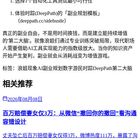
选择1个自动化工具测试最小可行性
体验时踪(DeepPath)的「副业规划模板」
（deeppath.cc/sidehustle）
真正的副业自由，不是用时间换钱，而是建立能持续增值
的'第二大脑'。就像浪姐们通过专业训练突破局限，现代职场
人需要借助AI工具实现能力的指数级放大。当你的知识资产
开始产生复利，副业就会从消耗战变为增值游戏。
标签：
浪姐现象
AI副业规划
数字游民
时踪DeepPath
第二大脑
相关推荐
2026年08月08日
百万赔偿妻女仅3万：从微信“撤回你的撤回”看沟通
容错设计
丈夫坠亡后百万赔偿妻女仅得3万，微博热度111万，暴露了沟