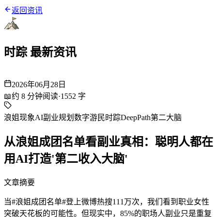
返回资讯
时踪 最新资讯
2026年06月28日
📖
约
8
分钟阅读
·
1552
字
浪姐现象
AI副业规划
数字游民
时踪DeepPath
第二大脑
从浪姐成团名单看副业真相：聪明人都在
用AI打造'第二收入大脑'
文章摘要
当#浪姐成团名单#登上微博热搜111万次，我们看到职业女性
突破天花板的可能性。但现实中，85%的职场人副业只是重复