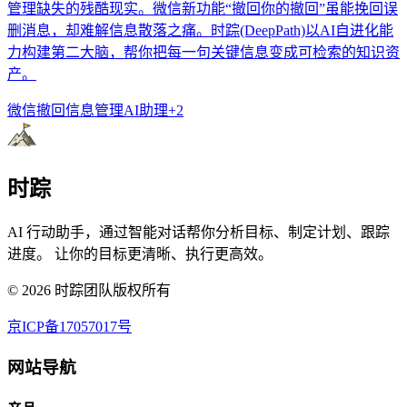
管理缺失的残酷现实。微信新功能“撤回你的撤回”虽能挽回误
删消息，却难解信息散落之痛。时踪(DeepPath)以AI自进化能
力构建第二大脑，帮你把每一句关键信息变成可检索的知识资
产。
微信撤回
信息管理
AI助理
+
2
时踪
AI 行动助手，通过智能对话帮你分析目标、制定计划、跟踪
进度。 让你的目标更清晰、执行更高效。
©
2026
时踪团队版权所有
京ICP备17057017号
网站导航