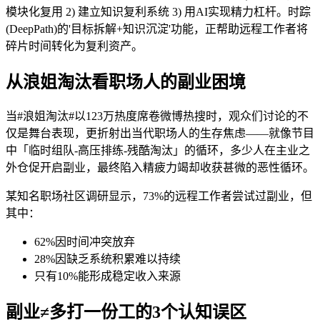
模块化复用 2) 建立知识复利系统 3) 用AI实现精力杠杆。时踪
(DeepPath)的'目标拆解+知识沉淀'功能，正帮助远程工作者将
碎片时间转化为复利资产。
从浪姐淘汰看职场人的副业困境
当#浪姐淘汰#以123万热度席卷微博热搜时，观众们讨论的不
仅是舞台表现，更折射出当代职场人的生存焦虑——就像节目
中「临时组队-高压排练-残酷淘汰」的循环，多少人在主业之
外仓促开启副业，最终陷入精疲力竭却收获甚微的恶性循环。
某知名职场社区调研显示，73%的远程工作者尝试过副业，但
其中：
62%因时间冲突放弃
28%因缺乏系统积累难以持续
只有10%能形成稳定收入来源
副业≠多打一份工的3个认知误区