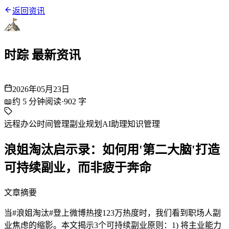
返回资讯
时踪 最新资讯
2026年05月23日
📖
约
5
分钟阅读
·
902
字
远程办公
时间管理
副业规划
AI助理
知识管理
浪姐淘汰启示录：如何用'第二大脑'打造
可持续副业，而非疲于奔命
文章摘要
当#浪姐淘汰#登上微博热搜123万热度时，我们看到职场人副
业焦虑的缩影。本文揭示3个可持续副业原则：1) 将主业能力