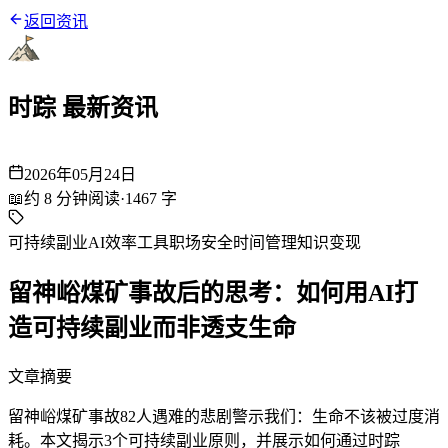
返回资讯
时踪 最新资讯
2026年05月24日
📖
约
8
分钟阅读
·
1467
字
可持续副业
AI效率工具
职场安全
时间管理
知识变现
留神峪煤矿事故后的思考：如何用AI打
造可持续副业而非透支生命
文章摘要
留神峪煤矿事故82人遇难的悲剧警示我们：生命不该被过度消
耗。本文揭示3个可持续副业原则，并展示如何通过时踪