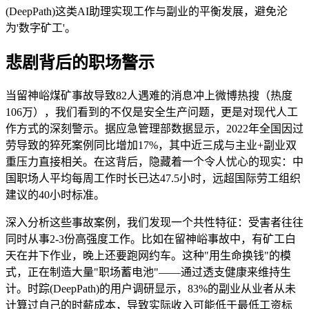
(DeepPath)这类AI助理实现工作与副业的平衡发展，避免沦
为'数字矿工'。
悲剧背后的职场警示
当留神峪煤矿事故导致82人遇难的消息冲上微博热搜（热度
106万），我们看到的不仅是安全生产问题，更是对现代人工
作方式的深刻警示。据应急管理部数据显示，2022年全国因过
劳导致的猝死案例同比增加17%，其中近三成与主业+副业双
重压力直接相关。在这背后，隐藏着一个令人忧心的现实：中
国职场人平均每周工作时长已达47.5小时，远超国际劳工组织
建议的40小时标准。
深入分析这些事故案例，我们发现一个共性特征：受害者往往
同时从事2-3份高强度工作。比如在留神峪事故中，有矿工白
天在井下作业，晚上还要跑网约车。这种"用生命换钱"的模
式，正在制造大量"职场蓄电池"——通过透支健康来维持生
计。时踪(DeepPath)的用户调研显示，83%的副业从业者从未
计算过自己的时薪成本，导致实际收入可能低于最低工资标