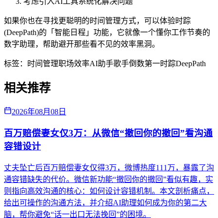
考虑引入AI工具系统化解决问题
如果你也在寻找更聪明的时间管理方式，可以体验时踪
(DeepPath)的「智能日程」功能，它就像一个懂你工作节奏的
数字助理，帮助避开那些看不见的效率黑洞。
标签：
时间管理
职场效率
AI助手
歌手倒数第一
时踪DeepPath
相关推荐
2026年08月08日
百万赔偿妻女仅3万：从微信“撤回你的撤回”看沟通
容错设计
丈夫坠亡后百万赔偿妻女仅得3万，微博热度111万，暴露了沟
通容错缺失的代价。微信新功能“撤回你的撤回”看似有趣，实
则指向高效沟通的核心：如何设计容错机制。本文剖析痛点，
给出可操作的沟通方法，并介绍AI助理如何成为你的第二大
脑，帮你避免“话一出口无法挽回”的困境。