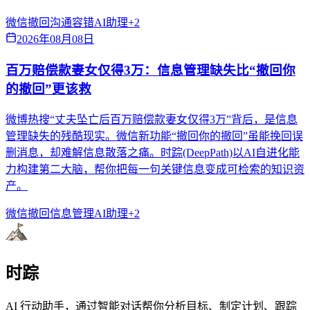
微信撤回
沟通容错
AI助理
+
2
2026年08月08日
百万赔偿款妻女仅得3万：信息管理缺失比“撤回你
的撤回”更该救
微博热搜“丈夫坠亡后百万赔偿款妻女仅得3万”背后，是信息
管理缺失的残酷现实。微信新功能“撤回你的撤回”虽能挽回误
删消息，却难解信息散落之痛。时踪(DeepPath)以AI自进化能
力构建第二大脑，帮你把每一句关键信息变成可检索的知识资
产。
微信撤回
信息管理
AI助理
+
2
时踪
AI 行动助手，通过智能对话帮你分析目标、制定计划、跟踪