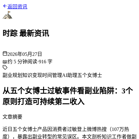
返回资讯
时踪 最新资讯
2026年05月27日
📖
约
5
分钟阅读
·
916
字
副业规划
知识变现
时间管理
AI助理
五个女博士
从五个女博士过敏事件看副业陷阱：3个
原则打造可持续第二收入
文章摘要
近日五个女博士产品因消费者过敏登上微博热搜（107万热
度），暴露出副业转型的常见误区。本文剖析知识工作者做副