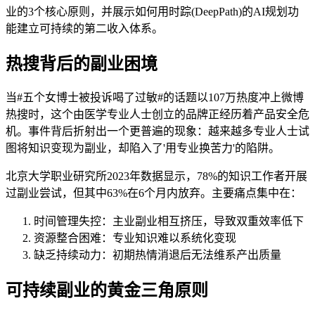
业的3个核心原则，并展示如何用时踪(DeepPath)的AI规划功
能建立可持续的第二收入体系。
热搜背后的副业困境
当#五个女博士被投诉喝了过敏#的话题以107万热度冲上微博
热搜时，这个由医学专业人士创立的品牌正经历着产品安全危
机。事件背后折射出一个更普遍的现象：越来越多专业人士试
图将知识变现为副业，却陷入了'用专业换苦力'的陷阱。
北京大学职业研究所2023年数据显示，78%的知识工作者开展
过副业尝试，但其中63%在6个月内放弃。主要痛点集中在：
时间管理失控：主业副业相互挤压，导致双重效率低下
资源整合困难：专业知识难以系统化变现
缺乏持续动力：初期热情消退后无法维系产出质量
可持续副业的黄金三角原则