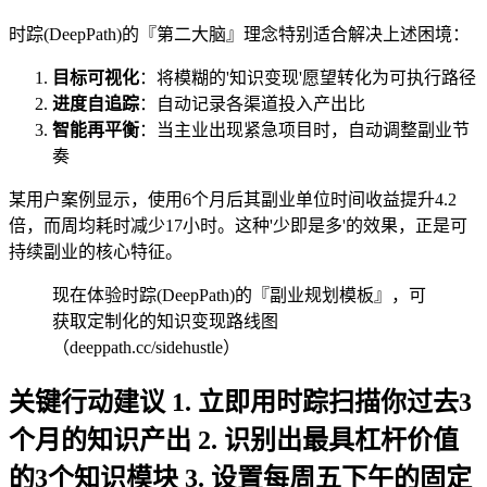
时踪(DeepPath)的『第二大脑』理念特别适合解决上述困境：
目标可视化
：将模糊的'知识变现'愿望转化为可执行路径
进度自追踪
：自动记录各渠道投入产出比
智能再平衡
：当主业出现紧急项目时，自动调整副业节
奏
某用户案例显示，使用6个月后其副业单位时间收益提升4.2
倍，而周均耗时减少17小时。这种'少即是多'的效果，正是可
持续副业的核心特征。
现在体验时踪(DeepPath)的『副业规划模板』，可
获取定制化的知识变现路线图
（deeppath.cc/sidehustle）
关键行动建议 1. 立即用时踪扫描你过去3
个月的知识产出 2. 识别出最具杠杆价值
的3个知识模块 3. 设置每周五下午的固定