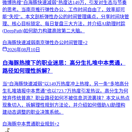
微博热搜"白海豚快速减弱"热度达149万，引发对生态与节奏
的思考。当南京推行弹性办公，工作时间自由了，效率却可
能"失控"。本文剖析弹性办公的时间管理痛点，分享时间块管
理、核心目标锁定、每日复盘三大方法，并介绍AI助理时踪
(DeepPath)如何助力构建高效第二大脑。
白海豚快速减弱
南京弹性办公
时间管理
+
2
2026年08月10日
白海豚热搜下的职业迷思：高分生扎堆中本贯通，
路径如何理性拆解？
当“白海豚快速减弱”以149万热度冲上热搜，另一条“多地高分
生扎堆填报中本贯通”也以723.7万热度引发热议。高分生为何
放弃传统普高？职业路径如何不被信息洪流裹挟？本文从热点
现象切入，拆解理性规划方法论，并介绍如何借助AI助理构
建动态调整的职业决策系统。
白海豚
中本贯通
职业规划
+
2