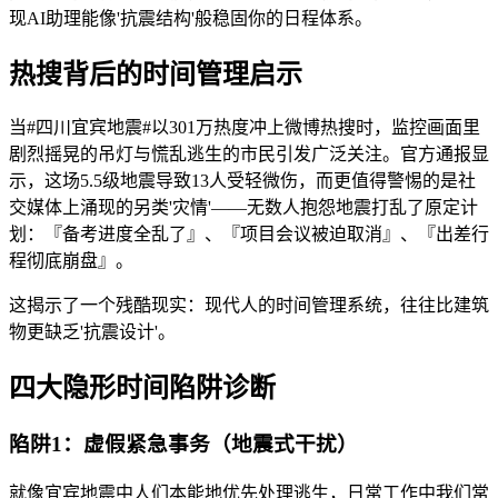
现AI助理能像'抗震结构'般稳固你的日程体系。
热搜背后的时间管理启示
当#四川宜宾地震#以301万热度冲上微博热搜时，监控画面里
剧烈摇晃的吊灯与慌乱逃生的市民引发广泛关注。官方通报显
示，这场5.5级地震导致13人受轻微伤，而更值得警惕的是社
交媒体上涌现的另类'灾情'——无数人抱怨地震打乱了原定计
划：『备考进度全乱了』、『项目会议被迫取消』、『出差行
程彻底崩盘』。
这揭示了一个残酷现实：现代人的时间管理系统，往往比建筑
物更缺乏'抗震设计'。
四大隐形时间陷阱诊断
陷阱1：虚假紧急事务（地震式干扰）
就像宜宾地震中人们本能地优先处理逃生，日常工作中我们常