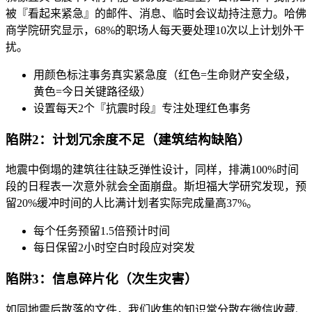
被『看起来紧急』的邮件、消息、临时会议劫持注意力。哈佛
商学院研究显示，68%的职场人每天要处理10次以上计划外干
扰。
用颜色标注事务真实紧急度（红色=生命财产安全级，
黄色=今日关键路径级）
设置每天2个『抗震时段』专注处理红色事务
陷阱2：计划冗余度不足（建筑结构缺陷）
地震中倒塌的建筑往往缺乏弹性设计，同样，排满100%时间
段的日程表一次意外就会全面崩盘。斯坦福大学研究发现，预
留20%缓冲时间的人比满计划者实际完成量高37%。
每个任务预留1.5倍预计时间
每日保留2小时空白时段应对突发
陷阱3：信息碎片化（次生灾害）
如同地震后散落的文件，我们收集的知识常分散在微信收藏、