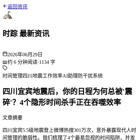
返回资讯
时踪 最新资讯
2026年06月29日
📖
约
6
分钟阅读
·
1134
字
时间管理
四川地震
工作效率
AI助理
防干扰系统
四川宜宾地震后，你的日程为何总被'震
碎'？4个隐形时间杀手正在吞噬效率
文章摘要
四川宜宾5.5级地震登上微博热搜301万次，意外暴露现代人时
间管理的脆弱性。我们梳理了4个最易忽视的时间陷阱，并发