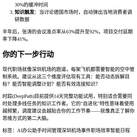
30%的缓冲时间
知识触发
：当讨论德国市场时，自动弹出当地消费者调
研数据
半年后，张涛的会议准点率从63%提升至92%，项目交付延期
率下降41%。
你的下一步行动
现代职场就像深圳机场的跑道，每架飞机都需要智能的空中管
制系统。建议从这三个维度评估现有工具：能否动态拆解目
标？能否智能调整计划？能否有效连接知识？
时踪(DeepPath)目前提供14天完整功能试用，特别适合需要同
时处理多线任务的知识工作者。它的"自进化"特性意味着使用
越频繁，调度建议会越贴合你的工作节奏——就像真正了解你
思维方式的第二大脑。
标签：
AI办公助手
时间管理
深圳机场事件
职场效率
智能日程