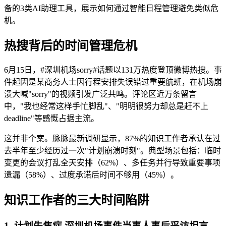
备的3类AI助理工具，展示如何通过智能日程管理避免类似危
机。
热搜背后的时间管理危机
6月15日，#深圳机场sorry#话题以131万热度登顶微博热搜。事
件起因是某商务人士因行程安排失误错过重要航班，在机场崩
溃大喊"sorry"的视频引发广泛共鸣。评论区近万条留言
中，"我也经常这样手忙脚乱"、"明明很努力却总是赶不上
deadline"等感慨占据主流。
这并非个案。脉脉最新调研显示，87%的知识工作者承认在过
去半年至少经历过一次"计划崩溃时刻"。典型场景包括：临时
变更的会议打乱全天安排（62%）、多任务并行导致重要事项
遗漏（58%）、过度承诺后时间不够用（45%）。
知识工作者的三大时间陷阱
1. 计划失焦症 深圳机场事件当事人事后采访坦言，