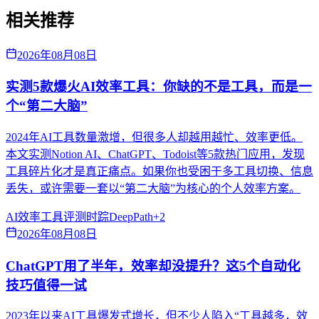
相关推荐
2026年08月08日
实测5款爆火AI效率工具：你缺的不是工具，而是一
个“第二大脑”
2024年AI工具数量激增，但很多人却越用越忙、效率更低。
本文实测Notion AI、ChatGPT、Todoist等5款热门应用，发现
工具碎片化才是真正痛点。如果你也受困于多工具切换、信息
丢失，或许需要一套以“第二大脑”为核心的个人效率方案。
AI效率
工具评测
时踪DeepPath
+
2
2026年08月08日
ChatGPT用了半年，效率却没提升？这5个自动化
技巧值得一试
2023年以来AI工具爆发式增长，但不少人陷入“工具越多，效