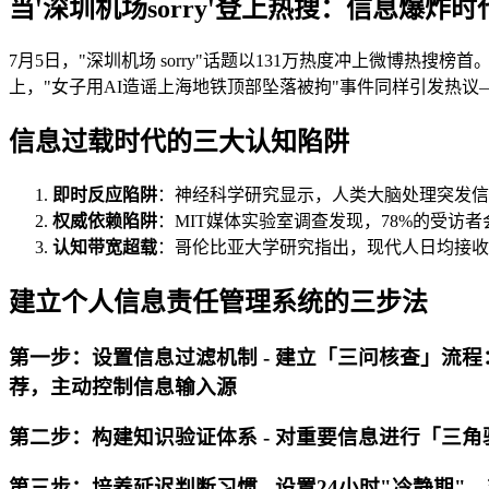
当'深圳机场sorry'登上热搜：信息爆炸
7月5日，"深圳机场 sorry"话题以131万热度冲上微博
上，"女子用AI造谣上海地铁顶部坠落被拘"事件同样引发热
信息过载时代的三大认知陷阱
即时反应陷阱
：神经科学研究显示，人类大脑处理突发信息
权威依赖陷阱
：MIT媒体实验室调查发现，78%的受访
认知带宽超载
：哥伦比亚大学研究指出，现代人日均接收
建立个人信息责任管理系统的三步法
第一步：设置信息过滤机制 - 建立「三问核查」流程
荐，主动控制信息输入源
第二步：构建知识验证体系 - 对重要信息进行「三
第三步：培养延迟判断习惯 - 设置24小时"冷静期