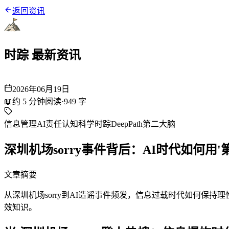
返回资讯
时踪 最新资讯
2026年06月19日
📖
约
5
分钟阅读
·
949
字
信息管理
AI责任
认知科学
时踪DeepPath
第二大脑
深圳机场sorry事件背后：AI时代如何用
文章摘要
从深圳机场sorry到AI造谣事件频发，信息过载时代如何保持理
效知识。