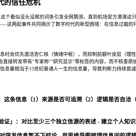
时代的信任危机
热搜榜首。这个看似没头没尾的词条引发全网猜测，直到机场官方澄
议——这两起事件共同揭示了数字时代的新型困境：在信息过载的
时会优先激活杏仁核（情绪中枢），而抑制前额叶皮层（理性思考
者会直接转发带有"专家称""研究显示"等标签的内容，而不核查原
信息量相当于15世纪普通人一生的信息量，导致判断力持续衰减
：这条信息（1）来源是否可追溯（2）逻辑是否自洽（3
角验证」：对比至少三个独立信源的表述 - 建立个人知
"，对突发信息暂不下结论 - 用思维导图梳理信息间的