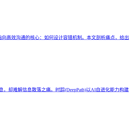
则指向高效沟通的核心：如何设计容错机制。本文剖析痛点，给出
难解信息散落之痛。时踪(DeepPath)以AI自进化能力构建