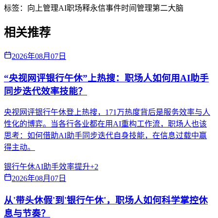
标签：
向上管理
AI职场
释永信事件
时间管理
第二大脑
相关推荐
2026年08月07日
“央视网评银行午休”上热搜：职场人如何用AI助手
同步迭代效率技能？
央视网评银行午休登上热搜，171万热度背后是服务效率与人
性化的博弈。当各行各业都在用AI重构工作流，职场人也该
思考：如何借助AI助手同步迭代自身技能，在信息过载中赢
得主动。
银行午休
AI助手
效率提升
+
2
2026年08月07日
从'带头休假'到'银行午休'，职场人如何科学掌控休
息与节奏？