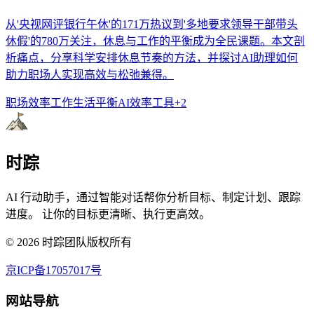
从'央视网评银行午休'的171万热议到'多地要求领导干部带头
休假'的780万关注，休息与工作的平衡成为全民课题。本文剖
析痛点，分享科学安排休息节奏的方法，并探讨AI助理如何
助力职场人实现高效与松弛兼得。
职场效率
工作生活平衡
AI效率工具
+
2
时踪
AI 行动助手，通过智能对话帮你分析目标、制定计划、跟踪
进度。 让你的目标更清晰、执行更高效。
©
2026
时踪团队版权所有
京ICP备17057017号
网站导航