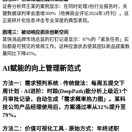
证券分析师王某的案例显示：在同时处理3份行业报告时，关
键数据误判率会激增300%（哈佛商业评论2024年3月刊）。这
正是碎片化信息冲击专业深度的典型表现。
困境三：被动响应扼杀创新空间
某快消品牌市场总监的钉钉记录显示：87%的「紧急任务」实
际都是可预见的常规工作。这种应激状态使其团队新品提案数
量同比下降45%。
AI赋能的向上管理新范式
方法一：需求预判系统 -
传统做法
：每周五提交下
周计划 -
AI进阶
：时踪(DeepPath)能分析上级近3个
月审批记录，自动生成「需求概率热力图」。某科
技公司产品经理使用后，方案通过率从32%提升至
79%。
方法二：价值可视化工具 -
原始方式
：年终述职