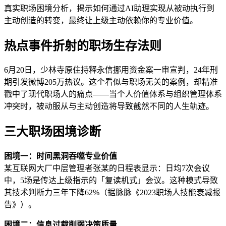
真实职场困境分析，揭示如何通过AI助理实现从被动执行到
主动创造的转变，最终让上级主动依赖你的专业价值。
热点事件折射的职场生存法则
6月20日，少林寺原住持释永信挪用资金案一审宣判，24年刑
期引发微博205万热议。这个看似与职场无关的案例，却精准
戳中了现代职场人的痛点——当个人价值体系与组织管理体系
冲突时，被动服从与主动创造将导致截然不同的人生轨迹。
三大职场困境诊断
困境一：时间黑洞吞噬专业价值
某互联网大厂中层管理者张某的日程表显示：日均7次会议
中，5场是传达上级指示的「复读机式」会议。这种模式导致
其技术判断力三年下降62%（据脉脉《2023职场人技能衰减报
告》）。
困境二：信息过载削弱决策质量