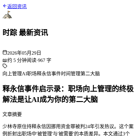
返回资讯
时踪 最新资讯
2026年05月29日
📖
约
5
分钟阅读
·
967
字
向上管理
AI职场
释永信事件
时间管理
第二大脑
释永信事件启示录：职场向上管理的终极
解法是让AI成为你的第二大脑
文章摘要
少林寺原住持释永信因挪用资金罪被判24年引发热议。这个案
例折射出职场中'被管理'与'被需要'的本质差异。本文通过3个