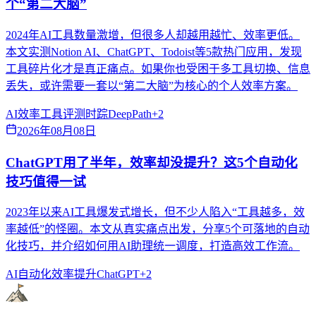
个“第二大脑”
2024年AI工具数量激增，但很多人却越用越忙、效率更低。
本文实测Notion AI、ChatGPT、Todoist等5款热门应用，发现
工具碎片化才是真正痛点。如果你也受困于多工具切换、信息
丢失，或许需要一套以“第二大脑”为核心的个人效率方案。
AI效率
工具评测
时踪DeepPath
+
2
2026年08月08日
ChatGPT用了半年，效率却没提升？这5个自动化
技巧值得一试
2023年以来AI工具爆发式增长，但不少人陷入“工具越多，效
率越低”的怪圈。本文从真实痛点出发，分享5个可落地的自动
化技巧，并介绍如何用AI助理统一调度，打造高效工作流。
AI自动化
效率提升
ChatGPT
+
2