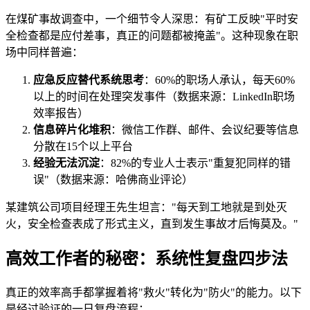
在煤矿事故调查中，一个细节令人深思：有矿工反映"平时安
全检查都是应付差事，真正的问题都被掩盖"。这种现象在职
场中同样普遍：
应急反应替代系统思考
：60%的职场人承认，每天60%
以上的时间在处理突发事件（数据来源：LinkedIn职场
效率报告）
信息碎片化堆积
：微信工作群、邮件、会议纪要等信息
分散在15个以上平台
经验无法沉淀
：82%的专业人士表示"重复犯同样的错
误"（数据来源：哈佛商业评论）
某建筑公司项目经理王先生坦言："每天到工地就是到处灭
火，安全检查表成了形式主义，直到发生事故才后悔莫及。"
高效工作者的秘密：系统性复盘四步法
真正的效率高手都掌握着将"救火"转化为"防火"的能力。以下
是经过验证的一日复盘流程：