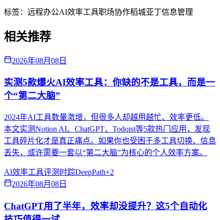
标签：
远程办公
AI效率工具
职场协作
稻城亚丁
信息管理
相关推荐
2026年08月08日
实测5款爆火AI效率工具：你缺的不是工具，而是一
个“第二大脑”
2024年AI工具数量激增，但很多人却越用越忙、效率更低。
本文实测Notion AI、ChatGPT、Todoist等5款热门应用，发现
工具碎片化才是真正痛点。如果你也受困于多工具切换、信息
丢失，或许需要一套以“第二大脑”为核心的个人效率方案。
AI效率
工具评测
时踪DeepPath
+
2
2026年08月08日
ChatGPT用了半年，效率却没提升？这5个自动化
技巧值得一试