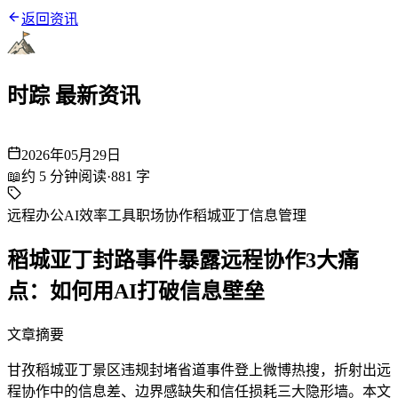
返回资讯
时踪 最新资讯
2026年05月29日
📖
约
5
分钟阅读
·
881
字
远程办公
AI效率工具
职场协作
稻城亚丁
信息管理
稻城亚丁封路事件暴露远程协作3大痛
点：如何用AI打破信息壁垒
文章摘要
甘孜稻城亚丁景区违规封堵省道事件登上微博热搜，折射出远
程协作中的信息差、边界感缺失和信任损耗三大隐形墙。本文