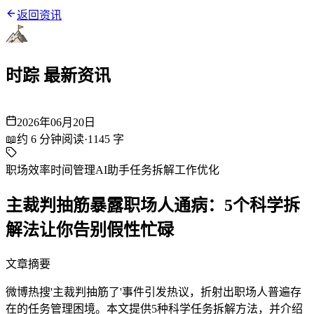
返回资讯
时踪 最新资讯
2026年06月20日
📖
约
6
分钟阅读
·
1145
字
职场效率
时间管理
AI助手
任务拆解
工作优化
主裁判抽筋暴露职场人通病：5个科学拆
解法让你告别假性忙碌
文章摘要
微博热搜'主裁判抽筋了'事件引发热议，折射出职场人普遍存
在的任务管理困境。本文提供5种科学任务拆解方法，并介绍