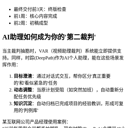
最终交付前3天：终版检查
前1周：核心内容完成
前2周：初稿成型
AI助理如何成为你的'第二裁判'
当主裁判抽筋时，VAR（视频助理裁判）系统能立即提供支
持。同样，时踪(DeepPath)作为AI个人助理，能在这些场景发
挥作用：
目标澄清
：通过对话式交互，帮你区分'真正重要
的'和'看似紧急的'任务
动态调整
：当原计划受阻（如突然加班），自动重新分
配任务优先级
知识沉淀
：自动归档已完成项目的经验教训，形成可复
用的'判例库'
某互联网公司产品经理使用案例：