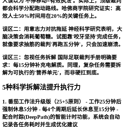
人误以为'不停移动=有效执法'。实际上，顶级裁判
都会科学分配跑动路线。哈佛商学院研究证实：高
效人士50%时间用在20%的关键任务上。
误区二：用意志力对抗拖延 神经科学研究表明，大
脑决策会消耗葡萄糖。试图靠'咬牙坚持'完成任务，
就像要求抽筋的裁判'再跑五分钟'，只会加速崩溃。
误区三：忽视任务拆解 国际足联裁判手册明确要
求：每15分钟补充电解质。同理，复杂任务需要拆
解为可执行的'营养单元'，而非硬扛到底。
5种科学拆解法提升执行力
1. 番茄工作法升级版（25+5原则） - 工作25分钟后
强制休息5分钟 - 每4个周期后延长休息至15分钟 -
配合时踪(DeepPath)的智能计时功能，系统会自动
记录各任务耗时并生成优化建议