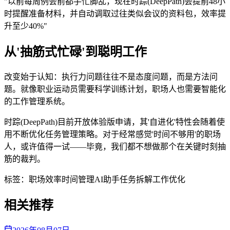
"以前每周例会前都手忙脚乱，现在时踪(DeepPath)会提前48小
时提醒准备材料，并自动调取过往类似会议的资料包，效率提
升至少40%"
从'抽筋式忙碌'到聪明工作
改变始于认知：执行力问题往往不是态度问题，而是方法问
题。就像职业运动员需要科学训练计划，职场人也需要智能化
的工作管理系统。
时踪(DeepPath)目前开放体验版申请，其'自进化'特性会随着使
用不断优化任务管理策略。对于经常感觉'时间不够用'的职场
人，或许值得一试——毕竟，我们都不想做那个在关键时刻抽
筋的裁判。
标签：
职场效率
时间管理
AI助手
任务拆解
工作优化
相关推荐