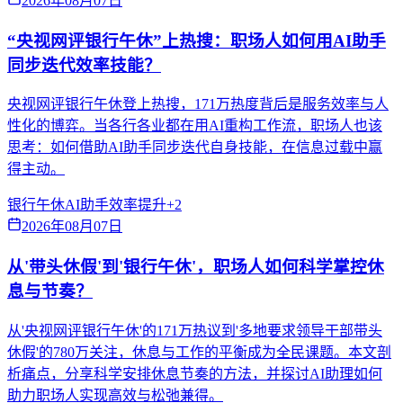
2026年08月07日
“央视网评银行午休”上热搜：职场人如何用AI助手
同步迭代效率技能？
央视网评银行午休登上热搜，171万热度背后是服务效率与人
性化的博弈。当各行各业都在用AI重构工作流，职场人也该
思考：如何借助AI助手同步迭代自身技能，在信息过载中赢
得主动。
银行午休
AI助手
效率提升
+
2
2026年08月07日
从'带头休假'到'银行午休'，职场人如何科学掌控休
息与节奏？
从'央视网评银行午休'的171万热议到'多地要求领导干部带头
休假'的780万关注，休息与工作的平衡成为全民课题。本文剖
析痛点，分享科学安排休息节奏的方法，并探讨AI助理如何
助力职场人实现高效与松弛兼得。