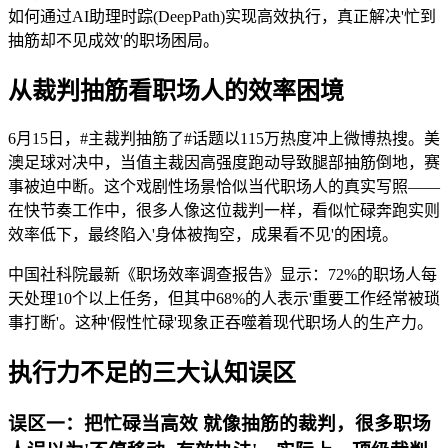
如何通过AI助理时踪(DeepPath)实现高效执行，真正解决'忙到
抽筋却不见成效'的职场困局。
从裁判抽筋看职场人的效率困境
6月15日，#主裁判抽筋了#话题以115万热度冲上微博热搜。美
澳足球对决中，当值主裁因高强度跑动导致腿部抽筋倒地，赛
事被迫中断。这个戏剧性场景恰似当代职场人的真实写照——
在快节奏工作中，很多人像这位裁判一样，看似忙碌奔跑实则
效率低下，最终陷入'身体被掏空，成果看不见'的困境。
中国社科院最新《职场效率调查报告》显示：72%的职场人每
天处理10个以上任务，但其中68%的人表示'重要工作经常被琐
事打断'。这种'假性忙碌'现象正吞噬着现代职场人的生产力。
执行力不足的三大认知误区
误区一：把忙碌当高效 就像抽筋的裁判，很多职场