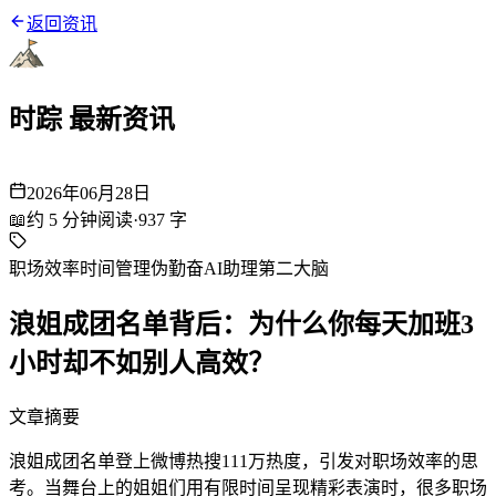
返回资讯
时踪 最新资讯
2026年06月28日
📖
约
5
分钟阅读
·
937
字
职场效率
时间管理
伪勤奋
AI助理
第二大脑
浪姐成团名单背后：为什么你每天加班3
小时却不如别人高效？
文章摘要
浪姐成团名单登上微博热搜111万热度，引发对职场效率的思
考。当舞台上的姐姐们用有限时间呈现精彩表演时，很多职场