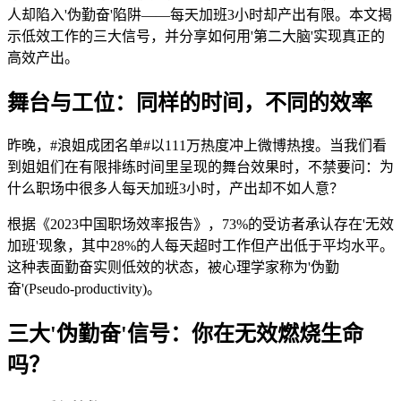
人却陷入'伪勤奋'陷阱——每天加班3小时却产出有限。本文揭
示低效工作的三大信号，并分享如何用'第二大脑'实现真正的
高效产出。
舞台与工位：同样的时间，不同的效率
昨晚，#浪姐成团名单#以111万热度冲上微博热搜。当我们看
到姐姐们在有限排练时间里呈现的舞台效果时，不禁要问：为
什么职场中很多人每天加班3小时，产出却不如人意？
根据《2023中国职场效率报告》，73%的受访者承认存在'无效
加班'现象，其中28%的人每天超时工作但产出低于平均水平。
这种表面勤奋实则低效的状态，被心理学家称为'伪勤
奋'(Pseudo-productivity)。
三大'伪勤奋'信号：你在无效燃烧生命
吗？