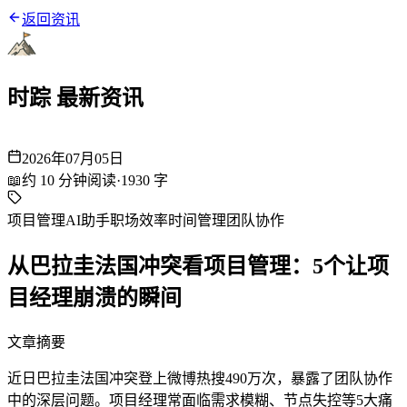
返回资讯
时踪 最新资讯
2026年07月05日
📖
约
10
分钟阅读
·
1930
字
项目管理
AI助手
职场效率
时间管理
团队协作
从巴拉圭法国冲突看项目管理：5个让项
目经理崩溃的瞬间
文章摘要
近日巴拉圭法国冲突登上微博热搜490万次，暴露了团队协作
中的深层问题。项目经理常面临需求模糊、节点失控等5大痛