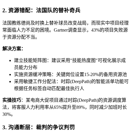
2. 资源错配：法国队的替补奇兵
法国教练德尚及时换上替补球员改变战局，而现实中项目经理
常面临人力不足的困境。Gartner调查显示，43%的项目失败源
于资源分配不当。
解决方案：
建立技能矩阵图：建议采用"技能热度图"可视化展示成
员能力分布
实施资源缓冲策略：关键岗位设置15-20%的备用资源池
采用敏捷工作分配法：时踪(DeepPath)的智能派单功能可
根据任务标签自动匹配最佳执行人
实操技巧
：某电商大促项目通过时踪(DeepPath)的资源调度算
法，将客服人力利用率从65%提升至89%，同时减少加班时长
30%。
3. 沟通断层：裁判的争议判罚