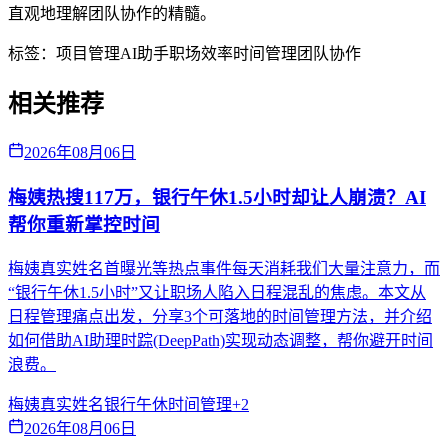
直观地理解团队协作的精髓。
标签：
项目管理
AI助手
职场效率
时间管理
团队协作
相关推荐
2026年08月06日
梅姨热搜117万，银行午休1.5小时却让人崩溃？AI
帮你重新掌控时间
梅姨真实姓名首曝光等热点事件每天消耗我们大量注意力，而
“银行午休1.5小时”又让职场人陷入日程混乱的焦虑。本文从
日程管理痛点出发，分享3个可落地的时间管理方法，并介绍
如何借助AI助理时踪(DeepPath)实现动态调整，帮你避开时间
浪费。
梅姨真实姓名
银行午休
时间管理
+
2
2026年08月06日