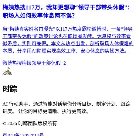
梅姨热搜117万，我却更想聊“领导干部带头休假”：
职场人如何效率休息两不误？
当“梅姨真实姓名首曝光”以117万热度霸榜微博时，一条“领导
干部带头休假”的政策讨论也在职场圈发酵。休息权与效率看
似矛盾，实则可兼得。本文从热点出发，剖析职场人休假难的
本质，分享用AI助理实现高效工作、安心休息的实操方法。
微博热搜
梅姨
领导干部休假
+
2
时踪
AI 行动助手，通过智能对话帮你分析目标、制定计划、跟踪
进度。 让你的目标更清晰、执行更高效。
©
2026
时踪团队版权所有
京ICP备17057017号