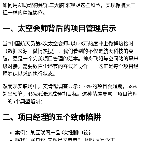
如何用AI助理构建'第二大脑'来规避这些风险，实现像航天工
程一样的精准协作。
一、太空会师背后的项目管理启示
当#中国航天员第8次太空会师#以128万热度冲上微博热搜时
（数据来源：微博热搜），我们看到的不仅是航天科技的突
破，更是一个完美项目管理的范本。神舟飞船与空间站的毫米
级对接，需要数百个环节的零误差协作——这正是每个项目经
理梦寐以求的执行状态。
然而现实职场中，麦肯锡调查显示：73%的项目会超期，58%
超出预算，45%无法达成预期目标。这种落差暴露了项目管理
中的5个典型陷阱：
二、项目经理的五个致命陷阱
案例：某互联网产品3次推翻UI设计
症状：客户说"先做出来看看"，团队反复返工