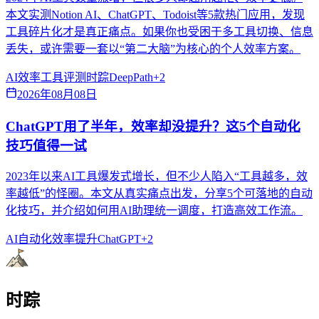
本文实测Notion AI、ChatGPT、Todoist等5款热门应用，发现
工具碎片化才是真正痛点。如果你也受困于多工具切换、信息
丢失，或许需要一套以“第二大脑”为核心的个人效率方案。
AI效率
工具评测
时踪DeepPath
+
2
2026年08月08日
ChatGPT用了半年，效率却没提升？这5个自动化
技巧值得一试
2023年以来AI工具爆发式增长，但不少人陷入“工具越多，效
率越低”的怪圈。本文从真实痛点出发，分享5个可落地的自动
化技巧，并介绍如何用AI助理统一调度，打造高效工作流。
AI自动化
效率提升
ChatGPT
+
2
时踪