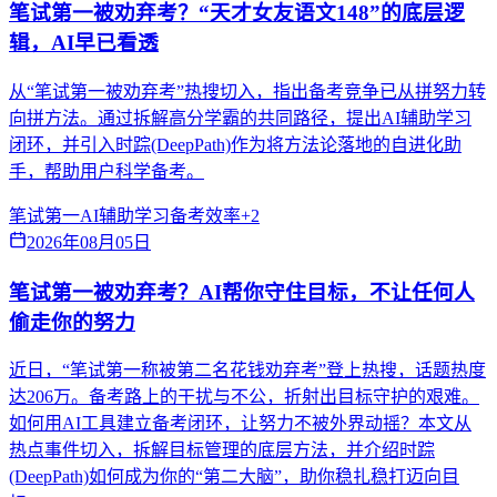
笔试第一被劝弃考？“天才女友语文148”的底层逻
辑，AI早已看透
从“笔试第一被劝弃考”热搜切入，指出备考竞争已从拼努力转
向拼方法。通过拆解高分学霸的共同路径，提出AI辅助学习
闭环，并引入时踪(DeepPath)作为将方法论落地的自进化助
手，帮助用户科学备考。
笔试第一
AI辅助学习
备考效率
+
2
2026年08月05日
笔试第一被劝弃考？AI帮你守住目标，不让任何人
偷走你的努力
近日，“笔试第一称被第二名花钱劝弃考”登上热搜，话题热度
达206万。备考路上的干扰与不公，折射出目标守护的艰难。
如何用AI工具建立备考闭环，让努力不被外界动摇？本文从
热点事件切入，拆解目标管理的底层方法，并介绍时踪
(DeepPath)如何成为你的“第二大脑”，助你稳扎稳打迈向目