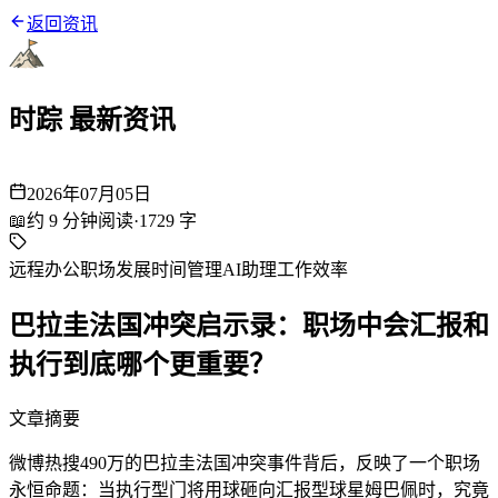
返回资讯
时踪 最新资讯
2026年07月05日
📖
约
9
分钟阅读
·
1729
字
远程办公
职场发展
时间管理
AI助理
工作效率
巴拉圭法国冲突启示录：职场中会汇报和
执行到底哪个更重要？
文章摘要
微博热搜490万的巴拉圭法国冲突事件背后，反映了一个职场
永恒命题：当执行型门将用球砸向汇报型球星姆巴佩时，究竟