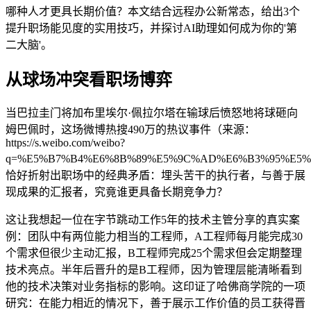
哪种人才更具长期价值？本文结合远程办公新常态，给出3个
提升职场能见度的实用技巧，并探讨AI助理如何成为你的'第
二大脑'。
从球场冲突看职场博弈
当巴拉圭门将加布里埃尔·佩拉尔塔在输球后愤怒地将球砸向
姆巴佩时，这场微博热搜490万的热议事件（来源：
https://s.weibo.com/weibo?
q=%E5%B7%B4%E6%8B%89%E5%9C%AD%E6%B3%95%E5
恰好折射出职场中的经典矛盾：埋头苦干的执行者，与善于展
现成果的汇报者，究竟谁更具备长期竞争力？
这让我想起一位在字节跳动工作5年的技术主管分享的真实案
例：团队中有两位能力相当的工程师，A工程师每月能完成30
个需求但很少主动汇报，B工程师完成25个需求但会定期整理
技术亮点。半年后晋升的是B工程师，因为管理层能清晰看到
他的技术决策对业务指标的影响。这印证了哈佛商学院的一项
研究：在能力相近的情况下，善于展示工作价值的员工获得晋