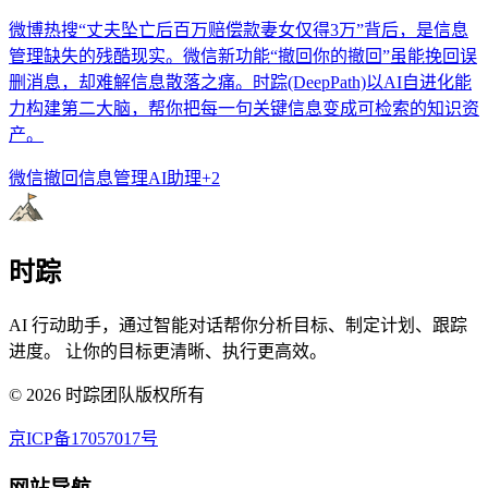
微博热搜“丈夫坠亡后百万赔偿款妻女仅得3万”背后，是信息
管理缺失的残酷现实。微信新功能“撤回你的撤回”虽能挽回误
删消息，却难解信息散落之痛。时踪(DeepPath)以AI自进化能
力构建第二大脑，帮你把每一句关键信息变成可检索的知识资
产。
微信撤回
信息管理
AI助理
+
2
时踪
AI 行动助手，通过智能对话帮你分析目标、制定计划、跟踪
进度。 让你的目标更清晰、执行更高效。
©
2026
时踪团队版权所有
京ICP备17057017号
网站导航