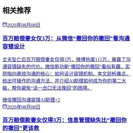
相关推荐
2026年08月08日
百万赔偿妻女仅3万：从微信“撤回你的撤回”看沟通
容错设计
丈夫坠亡后百万赔偿妻女仅得3万，微博热度111万，暴露了沟
通容错缺失的代价。微信新功能“撤回你的撤回”看似有趣，实
则指向高效沟通的核心：如何设计容错机制。本文剖析痛点，
给出可操作的沟通方法，并介绍AI助理如何成为你的第二大
脑，帮你避免“话一出口无法挽回”的困境。
微信撤回
沟通容错
AI助理
+
2
2026年08月08日
百万赔偿款妻女仅得3万：信息管理缺失比“撤回你
的撤回”更该救