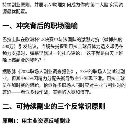
持续副业原则，并展示AI助理如何成为你的'第二大脑'实现资
源最优配置。
一、冲突背后的职场隐喻
巴拉圭队在欧洲杯1/8决赛中与法国队的激烈对抗（微博热度
490万）引发热议，当镜头捕捉到巴拉圭球员体力透支却仍在
勉力支撑时，弹幕里飘过一句扎心评论："这不就是白天上班
晚上搞副业的我吗？"
据脉脉《2024职场人副业调查报告》，73%的职场人尝试过副
业，但其中62%因精力分配失衡导致主业表现下滑。巴拉圭球
员在加时赛的踉跄，恰似许多职场人同时应对主业与副业时的
窘迫——看似多线作战，实则陷入零和博弈。
二、可持续副业的三个反常识原则
原则1：用主业资源反哺副业