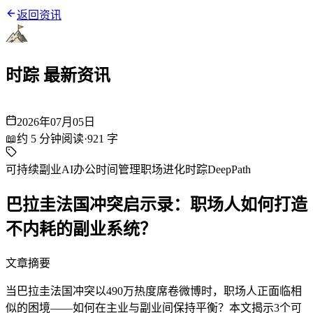
返回资讯
时踪 最新资讯
2026年07月05日
📖
约
5
分钟阅读
·
921
字
可持续副业
AI办公
时间管理
职场进化
时踪DeepPath
巴拉圭法国冲突启示录：职场人如何打造
不内耗的副业系统？
文章摘要
当巴拉圭法国冲突以490万热度席卷微博时，职场人正面临相
似的困境——如何在主业与副业间保持平衡？本文揭示3个可