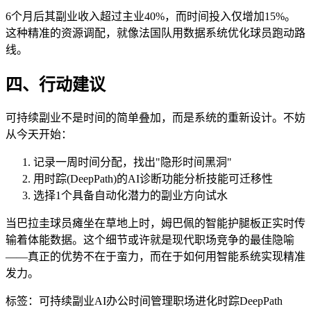
6个月后其副业收入超过主业40%，而时间投入仅增加15%。
这种精准的资源调配，就像法国队用数据系统优化球员跑动路
线。
四、行动建议
可持续副业不是时间的简单叠加，而是系统的重新设计。不妨
从今天开始：
记录一周时间分配，找出"隐形时间黑洞"
用时踪(DeepPath)的AI诊断功能分析技能可迁移性
选择1个具备自动化潜力的副业方向试水
当巴拉圭球员瘫坐在草地上时，姆巴佩的智能护腿板正实时传
输着体能数据。这个细节或许就是现代职场竞争的最佳隐喻
——真正的优势不在于蛮力，而在于如何用智能系统实现精准
发力。
标签：
可持续副业
AI办公
时间管理
职场进化
时踪DeepPath