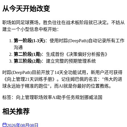
从今天开始改变
职场如同足球赛场，胜负往往在战术板阶段就已决定。不妨从
建立一个小型信息中枢开始：
第一阶段(1-3天)
：使用时踪(DeepPath)自动记录所有工作
沟通
第二阶段(1周)
：生成首份《决策偏好分析报告》
第三阶段(2周)
：建立完整的预期管理系统
时踪(DeepPath)目前开放了14天全功能试用，新用户还可获得
《向上管理21天训练手册》。记住姆巴佩的名言："伟大的进
球永远始于精准的跑位"，而AI就是你最好的位置教练。
标签：
向上管理
职场效率
AI助手
任务规划
挪威法国
相关推荐
2026年08月08日