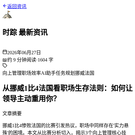
返回资讯
时踪 最新资讯
2026年06月27日
📖
约
9
分钟阅读
·
1604
字
向上管理
职场效率
AI助手
任务规划
挪威法国
从挪威1比4法国看职场生存法则：如何让
领导主动重用你？
文章摘要
挪威1比4惨败法国的比赛引发热议，职场中同样存在'实力悬
殊'的困境。本文从比赛分析切入，揭示3个向上管理核心技