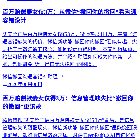
百万赔偿妻女仅3万：从微信“撤回你的撤回”看沟通
容错设计
丈夫坠亡后百万赔偿妻女仅得3万，微博热度111万，暴露了沟
通容错缺失的代价。微信新功能“撤回你的撤回”看似有趣，实
则指向高效沟通的核心：如何设计容错机制。本文剖析痛点，
给出可操作的沟通方法，并介绍AI助理如何成为你的第二大
脑，帮你避免“话一出口无法挽回”的困境。
微信撤回
沟通容错
AI助理
+
2
2026年08月08日
百万赔偿款妻女仅得3万：信息管理缺失比“撤回你
的撤回”更该救
微博热搜“丈夫坠亡后百万赔偿款妻女仅得3万”背后，是信息
管理缺失的残酷现实。微信新功能“撤回你的撤回”虽能挽回误
删消息，却难解信息散落之痛。时踪(DeepPath)以AI自进化能