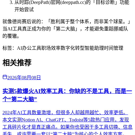
从时踪(DeepPath)官网(deeppath.cc)的「目标诊断」功能
开始尝试
就像德尚赛后说的：「胜利属于整个体系，而非某个球星。」
当AI工具真正成为你的「第二大脑」，才能避免重蹈挪威队
的覆辙。
标签：
AI办公工具
职场效率
数字化转型
智能助理
时间管理
相关推荐
2026年08月08日
实测5款爆火AI效率工具：你缺的不是工具，而是一
个“第二大脑”
2024年AI工具数量激增，但很多人却越用越忙、效率更低。
本文实测Notion AI、ChatGPT、Todoist等5款热门应用，发现
工具碎片化才是真正痛点。如果你也受困于多工具切换、信息
丢失，或许需要一套以“第二大脑”为核心的个人效率方案。