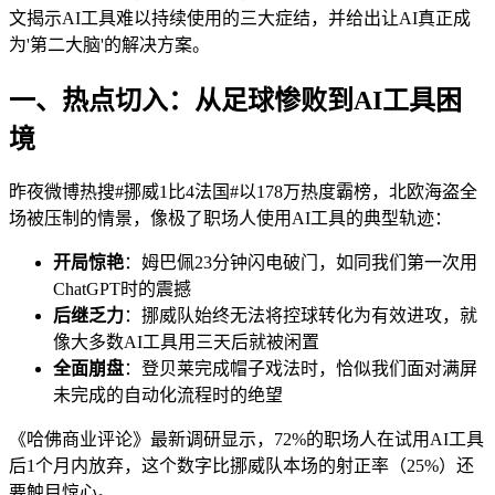
文揭示AI工具难以持续使用的三大症结，并给出让AI真正成
为'第二大脑'的解决方案。
一、热点切入：从足球惨败到AI工具困
境
昨夜微博热搜#挪威1比4法国#以178万热度霸榜，北欧海盗全
场被压制的情景，像极了职场人使用AI工具的典型轨迹：
开局惊艳
：姆巴佩23分钟闪电破门，如同我们第一次用
ChatGPT时的震撼
后继乏力
：挪威队始终无法将控球转化为有效进攻，就
像大多数AI工具用三天后就被闲置
全面崩盘
：登贝莱完成帽子戏法时，恰似我们面对满屏
未完成的自动化流程时的绝望
《哈佛商业评论》最新调研显示，72%的职场人在试用AI工具
后1个月内放弃，这个数字比挪威队本场的射正率（25%）还
要触目惊心。