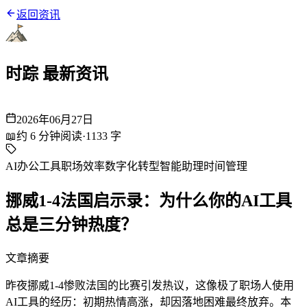
返回资讯
时踪 最新资讯
2026年06月27日
📖
约
6
分钟阅读
·
1133
字
AI办公工具
职场效率
数字化转型
智能助理
时间管理
挪威1-4法国启示录：为什么你的AI工具
总是三分钟热度？
文章摘要
昨夜挪威1-4惨败法国的比赛引发热议，这像极了职场人使用
AI工具的经历：初期热情高涨，却因落地困难最终放弃。本