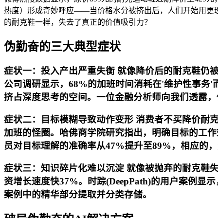
热度）形成奇妙呼应——当价格水分被挤出后，人们开始用更
的耐克鞋一样，失去了真正的价值吸引力？
伪勤奋的三大典型症状
症状一：投入产出严重失衡 就像降价后的耐克鞋仍被
公司调研显示，68%的加班时间消耗在'维护性事
挤占深度思考的空间。一位金融分析师向我们透露，他使
症状二：目标模糊导致动作变形 消费者不买降价耐
加班的怪圈。哈佛商学院研究指出，明确目标的工作效率
员对目标理解的准确率从47%提升至89%，相应的
症状三：知识碎片化难以沉淀 就像被抛弃的耐克鞋
资增长速度快37%。时踪(DeepPath)的用户
案例中的精华部分提取并分类存储。