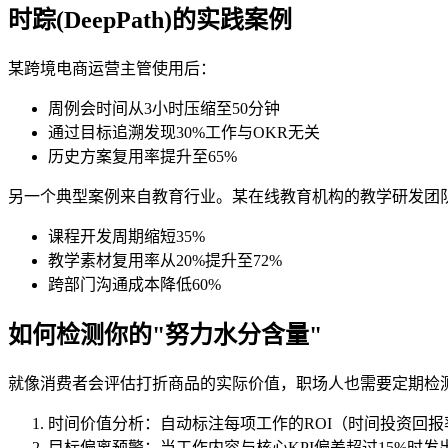
时踪(DeepPath)的实践案例
某跨境电商运营主管使用后：
周例会时间从3小时压缩至50分钟
通过目标追溯发现30%工作与OKR无关
历史方案复用率提升至65%
另一个典型案例来自教育行业。某在线教育机构的教学研发团队使用时
课程开发周期缩短35%
教学素材复用率从20%提升至72%
跨部门沟通成本降低60%
如何检测你的"努力水分含量"
就像消费者会评估打折商品的实际价值，职场人也需要定期检测自己
时间价值分析：自动标注每项工作的ROI（时间投资回报
目标偏离预警：当工作内容与核心KPI偏差超过15%时发