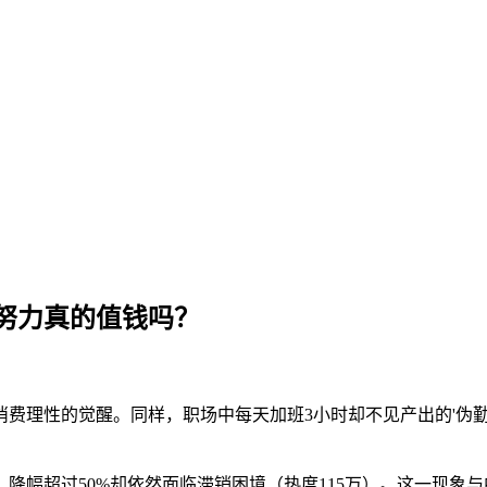
努力真的值钱吗？
出消费理性的觉醒。同样，职场中每天加班3小时却不见产出的'伪勤
，降幅超过50%却依然面临滞销困境（热度115万）。这一现象与中