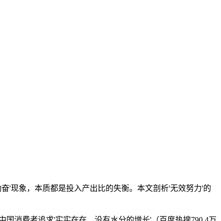
奋'现象，本质都是投入产出比的失衡。本文剖析'无效努力'的
国消费者追求'实实在在、没有水分的增长'（百度热搜790.4万