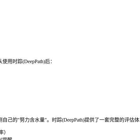
踪(DeepPath)后：
的"努力含水量"。时踪(DeepPath)提供了一套完整的评估
率）
出提醒