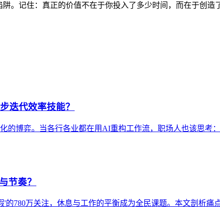
阱。记住：真正的价值不在于你投入了多少时间，而在于创造了多少
同步迭代效率技能？
性化的博弈。当各行各业都在用AI重构工作流，职场人也该思考
息与节奏？
头休假'的780万关注，休息与工作的平衡成为全民课题。本文剖析