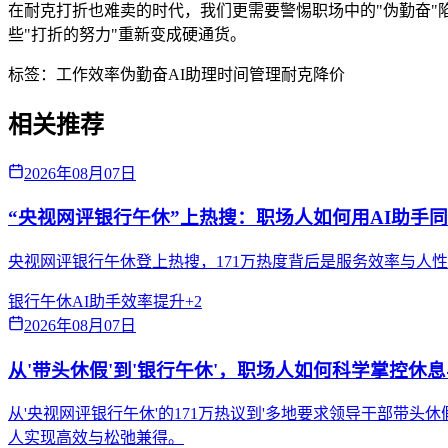
在耐克打折也难卖的时代，我们更需要警惕职场中的"伪勤奋"陷
些"打折的努力"重新变成硬通货。
标签：
工作效率
伪勤奋
AI助理
时间管理
耐克降价
相关推荐
2026年08月07日
“央视网评银行午休”上热搜：职场人如何用AI助手
央视网评银行午休登上热搜，171万热度背后是服务效率与人
银行午休
AI助手
效率提升
+
2
2026年08月07日
从'带头休假'到'银行午休'，职场人如何科学掌控休
从'央视网评银行午休'的171万热议到'多地要求领导干部带
人实现高效与松弛兼得。