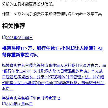
分析的工具才能赢得长期信任。
标签：
AI办公助手
消费决策
知识管理
时踪DeepPath
效率工具
相关推荐
2026年08月06日
梅姨热搜117万，银行午休1.5小时却让人崩溃？AI
帮你重新掌控时间
梅姨真实姓名首曝光等热点事件每天消耗我们大量注意力，而
“银行午休1.5小时”又让职场人陷入日程混乱的焦虑。本文从
日程管理痛点出发，分享3个可落地的时间管理方法，并介绍
如何借助AI助理时踪(DeepPath)实现动态调整，帮你避开时间
浪费。
梅姨真实姓名
银行午休
时间管理
+
2
2026年08月06日