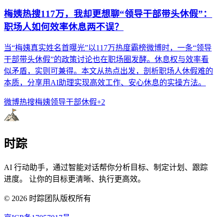
梅姨热搜117万，我却更想聊“领导干部带头休假”：
职场人如何效率休息两不误？
当“梅姨真实姓名首曝光”以117万热度霸榜微博时，一条“领导
干部带头休假”的政策讨论也在职场圈发酵。休息权与效率看
似矛盾，实则可兼得。本文从热点出发，剖析职场人休假难的
本质，分享用AI助理实现高效工作、安心休息的实操方法。
微博热搜
梅姨
领导干部休假
+
2
时踪
AI 行动助手，通过智能对话帮你分析目标、制定计划、跟踪
进度。 让你的目标更清晰、执行更高效。
©
2026
时踪团队版权所有