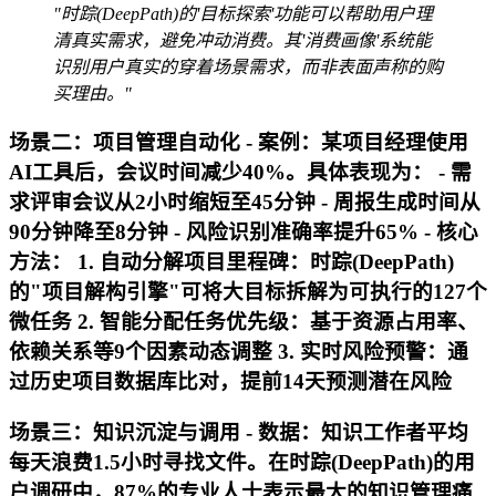
"时踪(DeepPath)的'目标探索'功能可以帮助用户理
清真实需求，避免冲动消费。其'消费画像'系统能
识别用户真实的穿着场景需求，而非表面声称的购
买理由。"
场景二：项目管理自动化 -
案例
：某项目经理使用
AI工具后，会议时间减少40%。具体表现为： - 需
求评审会议从2小时缩短至45分钟 - 周报生成时间从
90分钟降至8分钟 - 风险识别准确率提升65% -
核心
方法
： 1. 自动分解项目里程碑：时踪(DeepPath)
的"项目解构引擎"可将大目标拆解为可执行的127个
微任务 2. 智能分配任务优先级：基于资源占用率、
依赖关系等9个因素动态调整 3. 实时风险预警：通
过历史项目数据库比对，提前14天预测潜在风险
场景三：知识沉淀与调用 -
数据
：知识工作者平均
每天浪费1.5小时寻找文件。在时踪(DeepPath)的用
户调研中，87%的专业人士表示最大的知识管理痛