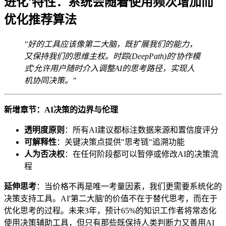
进化'特性：系统会随着使用频次增加而
优化推荐算法
"好的工具应该像第二大脑，既扩展我们的能力，
又保持我们的思维主权。时踪(DeepPath)的'协作模
式'允许用户随时介入调整AI的思考路径，实现人
机协同决策。"
新增章节：AI决策的边界与伦理
透明度原则
：所有AI建议都标注数据来源和置信度评分
可解释性
：关键决策点提供"思考链"追溯功能
人为否决权
：在任何阶段都可以暂停或修改AI的决策流
程
延伸思考
：当价格不再是唯一考量因素，我们更需要系统化的
决策支持工具。AI'第二大脑'的价值不在于替代思考，而在于
优化思考的过程。未来3年，预计65%的知识工作者将常态化
使用决策辅助工具，但只有那些既保持人类判断力又善用AI