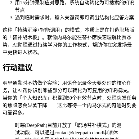
用15分钟录制应对思路，系统自动转化为可搜索的知识
节点
遇到临时需求时，输入关键词即可调出结构化应答方案
这种「持续沉淀+智能调用」的模式，本质上是在打造职场版
的「替补战术板」。就像内马尔能在替补席快速理解比赛态
势，AI助理通过持续学习你的工作模式，帮助你在突发场景
中更快进入状态。
行动建议
明早通勤时不妨做个实验：用语音记录今天要处理的核心任
务，让AI帮你识别哪些部分可以转化为可复用的知识模块。
当你的「个人知识库」积累到50个有效节点时，处理突发任务
的焦虑感会显著下降——这比等待一个内马尔式的奇迹时刻要
可靠得多。
时踪(DeepPath)目前开放了「职场替补模式」的测
试功能，可以通过contact@deeppath.cloud申请体