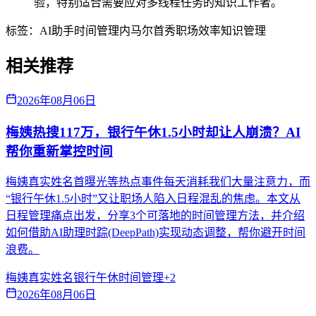
验，特别适合需要应对多线程任务的知识工作者。
标签：
AI助手
时间管理
内马尔首秀
职场效率
知识管理
相关推荐
2026年08月06日
梅姨热搜117万，银行午休1.5小时却让人崩溃？AI
帮你重新掌控时间
梅姨真实姓名首曝光等热点事件每天消耗我们大量注意力，而
“银行午休1.5小时”又让职场人陷入日程混乱的焦虑。本文从
日程管理痛点出发，分享3个可落地的时间管理方法，并介绍
如何借助AI助理时踪(DeepPath)实现动态调整，帮你避开时间
浪费。
梅姨真实姓名
银行午休
时间管理
+
2
2026年08月06日