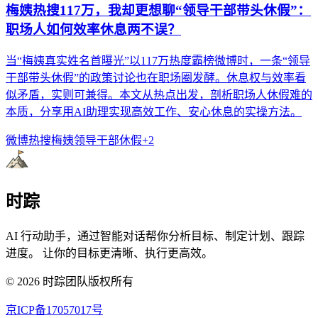
梅姨热搜117万，我却更想聊“领导干部带头休假”：
职场人如何效率休息两不误？
当“梅姨真实姓名首曝光”以117万热度霸榜微博时，一条“领导
干部带头休假”的政策讨论也在职场圈发酵。休息权与效率看
似矛盾，实则可兼得。本文从热点出发，剖析职场人休假难的
本质，分享用AI助理实现高效工作、安心休息的实操方法。
微博热搜
梅姨
领导干部休假
+
2
时踪
AI 行动助手，通过智能对话帮你分析目标、制定计划、跟踪
进度。 让你的目标更清晰、执行更高效。
©
2026
时踪团队版权所有
京ICP备17057017号