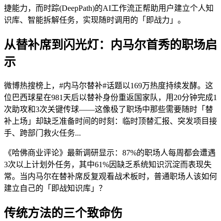
捷能力，而时踪(DeepPath)的AI工作流正帮助用户建立个人知
识库、智能拆解任务，实现随时调用的「即战力」。
从替补席到闪光灯：内马尔首秀的职场启
示
微博热搜榜上，#内马尔替补#话题以169万热度持续发酵。这
位巴西球星在981天后以替补身份重返国家队，用20分钟完成1
次助攻和3次关键传球——这像极了职场中那些需要随时「替
补上场」却缺乏准备时间的时刻：临时顶替汇报、突发项目接
手、跨部门救火任务...
《哈佛商业评论》最新调研显示：87%的职场人每周都会遭遇
3次以上计划外任务，其中61%因缺乏系统知识沉淀而表现失
常。当内马尔在替补席反复观看战术板时，普通职场人该如何
建立自己的「即战知识库」？
传统方法的三个致命伤