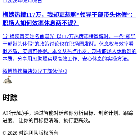
2026年08月06日
梅姨热搜117万，我却更想聊“领导干部带头休假”：
职场人如何效率休息两不误？
当“梅姨真实姓名首曝光”以117万热度霸榜微博时，一条“领导
干部带头休假”的政策讨论也在职场圈发酵。休息权与效率看
似矛盾，实则可兼得。本文从热点出发，剖析职场人休假难的
本质，分享用AI助理实现高效工作、安心休息的实操方法。
微博热搜
梅姨
领导干部休假
+
2
时踪
AI 行动助手，通过智能对话帮你分析目标、制定计划、跟踪
进度。 让你的目标更清晰、执行更高效。
©
2026
时踪团队版权所有