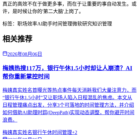
真正的高效不在于做更多事，而在于让重要的事自动发生。或
许，是时候让你的'第二大脑'上岗了。
标签：
职场效率
AI助手
时间管理
微软研究
知识管理
相关推荐
2026年08月06日
梅姨热搜117万，银行午休1.5小时却让人崩溃？AI
帮你重新掌控时间
梅姨真实姓名首曝光等热点事件每天消耗我们大量注意力，而
“银行午休1.5小时”又让职场人陷入日程混乱的焦虑。本文从
日程管理痛点出发，分享3个可落地的时间管理方法，并介绍
如何借助AI助理时踪(DeepPath)实现动态调整，帮你避开时间
浪费。
梅姨真实姓名
银行午休
时间管理
+
2