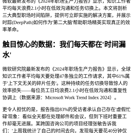
微软最新发布的《2024年职场生产力报告》显示，知识工作者
平均每天浪费2.1小时在低效沟通和任务切换上。本文将剖析
三大典型职场时间陷阱，提供可立即实施的解决方案，并展示
时踪(DeepPath)如何作为'第二大脑'帮助职场精英实现真正的效
率革命。
触目惊心的数据：我们每天都在'时间漏
水'
微软研究院最新发布的《2024年职场生产力报告》显示，全球
知识工作者平均每天要处理47条独立的工作请求，其中61%属
于'上下文无关的碎片任务'。这种持续的任务切换导致惊人的
效率损失——每位员工日均浪费2.1小时在低效沟通和重复性
协调上（数据来源：Microsoft Work Trend Index 2024）。
更令人担忧的是，报告指出83%的受访者承认自己存在'虚假忙
碌'现象：看似全天都在处理邮件和会议，但到下班时重要工
作却毫无进展。某跨国咨询公司的项目经理张敏告诉我
们：'上周我统计了自己的时间去向，发现每天要花40分钟仅