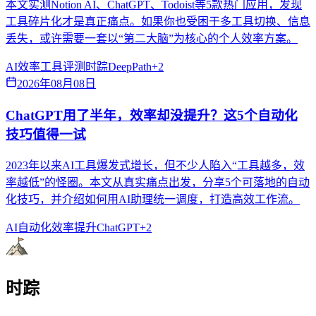
本文实测Notion AI、ChatGPT、Todoist等5款热门应用，发现
工具碎片化才是真正痛点。如果你也受困于多工具切换、信息
丢失，或许需要一套以“第二大脑”为核心的个人效率方案。
AI效率
工具评测
时踪DeepPath
+
2
2026年08月08日
ChatGPT用了半年，效率却没提升？这5个自动化
技巧值得一试
2023年以来AI工具爆发式增长，但不少人陷入“工具越多，效
率越低”的怪圈。本文从真实痛点出发，分享5个可落地的自动
化技巧，并介绍如何用AI助理统一调度，打造高效工作流。
AI自动化
效率提升
ChatGPT
+
2
时踪