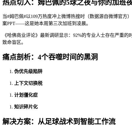
热点切入：姆巴佩的5球之夜与你的加班
当#姆巴佩#以109万热度冲上微博热搜时（数据源自微博官方
案PPT——这是她本周第三次加班到凌晨。
《哈佛商业评论》最新调研显示：92%的专业人士存在严重的
致命盲区。
痛点剖析：4个吞噬时间的黑洞
伪优先级陷阱
上下文切换税
计划僵化症
知识碎片化
解决方案：从足球战术到智能工作流