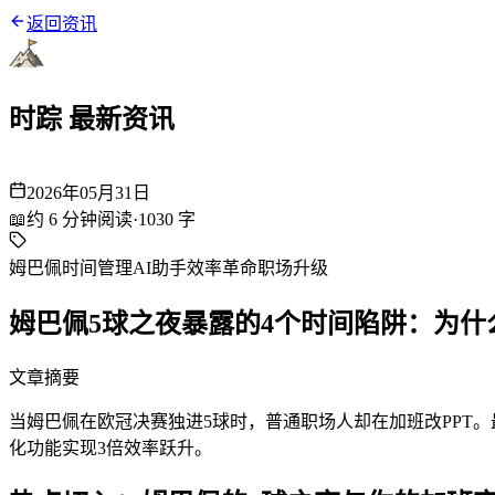
返回资讯
时踪 最新资讯
2026年05月31日
📖
约
6
分钟阅读
·
1030
字
姆巴佩
时间管理
AI助手
效率革命
职场升级
姆巴佩5球之夜暴露的4个时间陷阱：为什
文章摘要
当姆巴佩在欧冠决赛独进5球时，普通职场人却在加班改PPT。最
化功能实现3倍效率跃升。