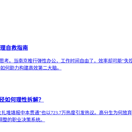
管理自救指南
奏的思考。当南京推行弹性办公，工作时间自由了，效率却可能"失
th)如何助力构建高效第二大脑。
径如何理性拆解？
分生扎堆填报中本贯通”也以723.7万热度引发热议。高分生为
调整的职业决策系统。