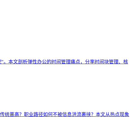
控"。本文剖析弹性办公的时间管理痛点，分享时间块管理、核
何放弃传统普高？职业路径如何不被信息洪流裹挟？本文从热点现象