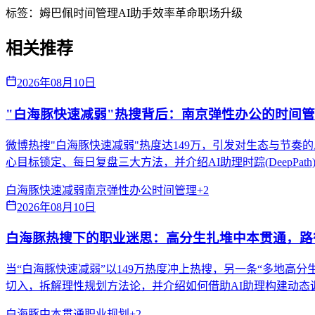
标签：
姆巴佩
时间管理
AI助手
效率革命
职场升级
相关推荐
2026年08月10日
"白海豚快速减弱"热搜背后：南京弹性办公的时间
微博热搜"白海豚快速减弱"热度达149万，引发对生态与节
心目标锁定、每日复盘三大方法，并介绍AI助理时踪(DeepPa
白海豚快速减弱
南京弹性办公
时间管理
+
2
2026年08月10日
白海豚热搜下的职业迷思：高分生扎堆中本贯通，路
当“白海豚快速减弱”以149万热度冲上热搜，另一条“多地高
切入，拆解理性规划方法论，并介绍如何借助AI助理构建动态
白海豚
中本贯通
职业规划
+
2