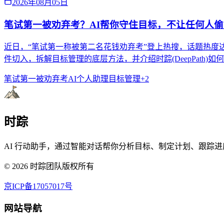
2026年08月05日
笔试第一被劝弃考？AI帮你守住目标，不让任何人
近日，“笔试第一称被第二名花钱劝弃考”登上热搜，话题热度
件切入，拆解目标管理的底层方法，并介绍时踪(DeepPath)
笔试第一被劝弃考
AI个人助理
目标管理
+
2
时踪
AI 行动助手，通过智能对话帮你分析目标、制定计划、跟踪进
©
2026
时踪团队版权所有
京ICP备17057017号
网站导航