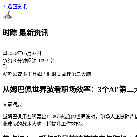
返回资讯
时踪 最新资讯
2026年06月23日
📖
约
6
分钟阅读
·
1092
字
AI办公
效率工具
姆巴佩
时间管理
第二大脑
从姆巴佩世界波看职场效率：3个AI'第二
文章摘要
当姆巴佩用左脚轰出1138万热度的世界波时，职场人正被碎片信
业球员的战术大脑一样提升工作效能。