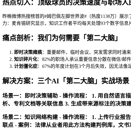
热点切入：顶级球员的决策速度与职场人
昨晚微博热搜榜首的#姆巴佩左脚世界波#（热度1138万）展
力：麦肯锡研究显示，知识工作者平均每天处理93个数字信息
痛点剖析：我们为何需要「第二大脑」
即时决策瘫痪
：重要邮件、临时会议、突发需求同时涌来
知识碎片化
：82%的职场人承认重要信息分散在微信/邮件/
计划僵化症
：67%的年度计划在3个月后失效，因无法像足
解决方案：三个AI「第二大脑」实战场景
场景一：即时决策辅助 -
操作流程
： 1. 用自然语
析、专利文档等关联信息 3. 生成带来源标注的决策建
场景二：知识网络构建 -
操作流程
： 1. 上传行业
联点 -
案例
：法律从业者用此方法构建判例库，文书