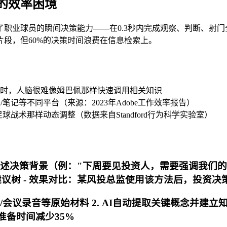
的效率困境
示了职业球员的瞬间决策能力——在0.3秒内完成观察、判断、
片段，但60%的决策时间浪费在信息检索上。
时，人脑很难像姆巴佩那样快速调用相关知识
笔记等不同平台（来源：2023年Adobe工作效率报告）
球战术那样动态调整（数据来自Standford行为科学实验室）
言描述决策背景（例："下周要见投资人，需要强调我们的技
议树 -
效果对比
：某风投总监使用该方法后，投资决策
报告/会议录音等原始材料 2. AI自动提取关键概念并建
准备时间减少35%