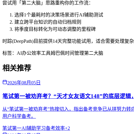
尝试用「第二大脑」思路重构你的工作流：
选择1个最耗时的决策场景进行AI辅助测试
建立跨平台知识的自动归档规则
将季度目标转化为可动态调整的里程碑
时踪(DeepPath)目前提供14天完整功能试用，适合需
标签：
AI办公
效率工具
姆巴佩
时间管理
第二大脑
相关推荐
2026年08月05日
笔试第一被劝弃考？“天才女友语文148”的底层逻辑
从“笔试第一被劝弃考”热搜切入，指出备考竞争已从拼努力转向拼
用户科学备考。
笔试第一
AI辅助学习
备考效率
+
2