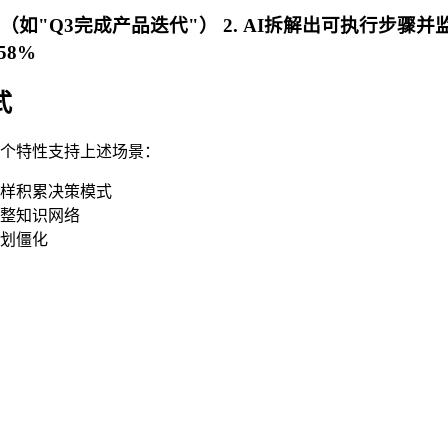
标（如"Q3完成产品迭代"） 2. AI拆解出可执行步骤并
8%
式
过三个特性支持上述场景：
样积累决策模式
整知识网络
划僵化