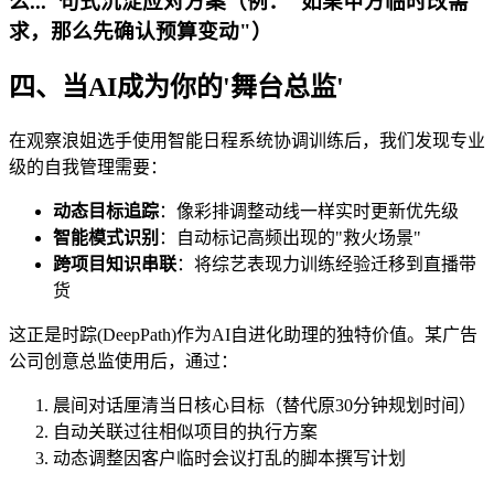
么..."句式沉淀应对方案（例："如果甲方临时改需
求，那么先确认预算变动"）
四、当AI成为你的'舞台总监'
在观察浪姐选手使用智能日程系统协调训练后，我们发现专业
级的自我管理需要：
动态目标追踪
：像彩排调整动线一样实时更新优先级
智能模式识别
：自动标记高频出现的"救火场景"
跨项目知识串联
：将综艺表现力训练经验迁移到直播带
货
这正是时踪(DeepPath)作为AI自进化助理的独特价值。某广告
公司创意总监使用后，通过：
晨间对话厘清当日核心目标（替代原30分钟规划时间）
自动关联过往相似项目的执行方案
动态调整因客户临时会议打乱的脚本撰写计划