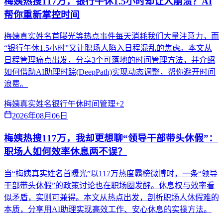
梅姨热搜117万，银行午休1.5小时却让人崩溃？AI
帮你重新掌控时间
梅姨真实姓名首曝光等热点事件每天消耗我们大量注意力，而
“银行午休1.5小时”又让职场人陷入日程混乱的焦虑。本文从
日程管理痛点出发，分享3个可落地的时间管理方法，并介绍
如何借助AI助理时踪(DeepPath)实现动态调整，帮你避开时间
浪费。
梅姨真实姓名
银行午休
时间管理
+
2
2026年08月06日
梅姨热搜117万，我却更想聊“领导干部带头休假”：
职场人如何效率休息两不误？
当“梅姨真实姓名首曝光”以117万热度霸榜微博时，一条“领导
干部带头休假”的政策讨论也在职场圈发酵。休息权与效率看
似矛盾，实则可兼得。本文从热点出发，剖析职场人休假难的
本质，分享用AI助理实现高效工作、安心休息的实操方法。